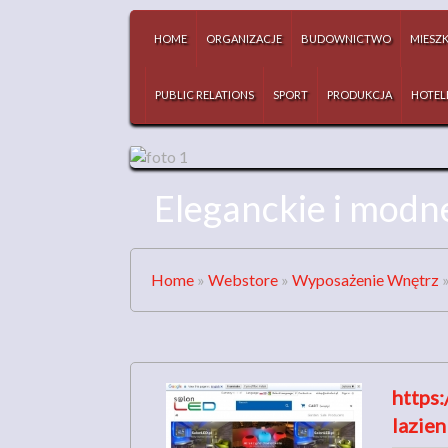
HOME
ORGANIZACJE
BUDOWNICTWO
MIESZ
PUBLIC RELATIONS
SPORT
PRODUKCJA
HOTEL
Eleganckie i modne
Home
»
Webstore
»
Wyposażenie Wnętrz
https:
lazie