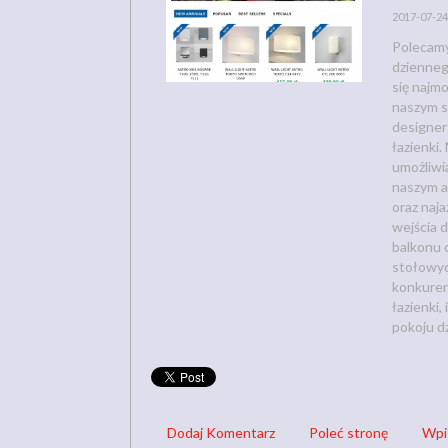
2017-07-24
Polecamy
dzienneg
się najm
naszym s
designer
łazienki
umożliwi
naszym a
oraz naj
wejścia 
balkonu 
stołowyc
konkuren
łazienki,
pokoju d
Dodaj Komentarz
Poleć stronę
Wpi