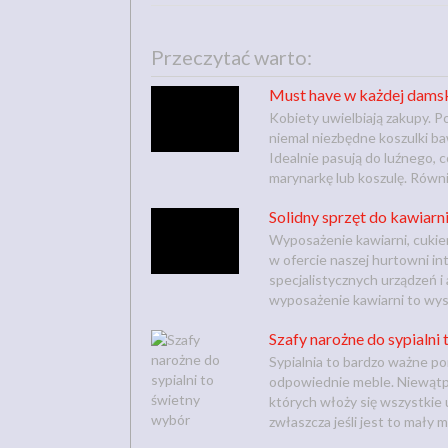
Przeczytać warto:
Must have w każdej damsk
Kobiety uwielbiają zakupy. P
niemal niezbędne koszulki b
Idealnie pasują do luźnego, 
marynarkę lub koszulę. Równi
Solidny sprzęt do kawiarn
Wyposażenie kawiarni, cukier
w ofercie naszej hurtowni i
specjalistycznych urządzeń i
wyposażenie kawiarni to wyso
Szafy narożne do sypialni
Sypialnia to bardzo ważne po
odpowiednie meble. Niewątpl
których włoży się wszystkie 
zwłaszcza jeśli jest to mały 