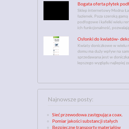
Bogata oferta płytek po
Sklep internetowy Modna Ła
łazienek. Poza szeroką gamą c
podłogowe i kafelki wielu r
ich funkcjonalność, pozwalają
Osłonki do kwiatów- dek
Kwiaty doniczkowe w wielu m
domu ma duży wpływ na samo
sprzedawana jest w doniczka
lepszego wyglądu najlepiej z
Najnowsze posty:
Sieć przewodowa zastępująca coax.
Pomiar jakości substancji stałych
Bezpieczne transporty materiałów