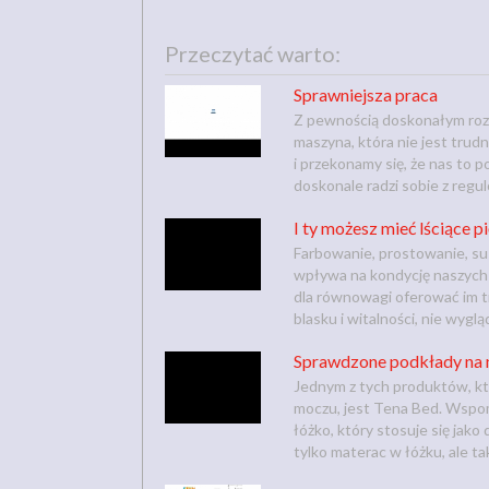
Przeczytać warto:
Sprawniejsza praca
Z pewnością doskonałym rozw
maszyna, która nie jest trud
i przekonamy się, że nas to 
doskonale radzi sobie z regul
I ty możesz mieć lściące 
Farbowanie, prostowanie, su
wpływa na kondycję naszych
dla równowagi oferować im t
blasku i witalności, nie wygląd
Sprawdzone podkłady na 
Jednym z tych produktów, kt
moczu, jest Tena Bed. Wspo
łóżko, który stosuje się jako
tylko materac w łóżku, ale takż