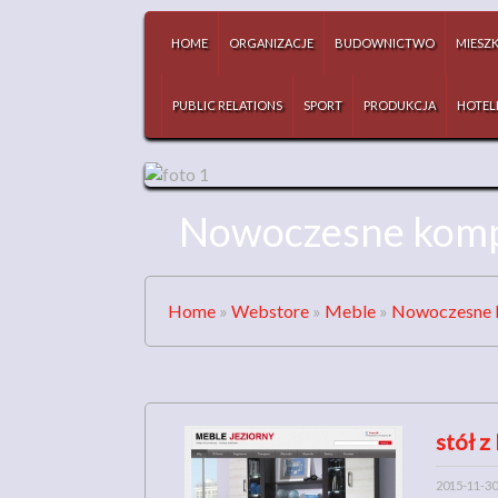
HOME
ORGANIZACJE
BUDOWNICTWO
MIESZ
PUBLIC RELATIONS
SPORT
PRODUKCJA
HOTEL
Nowoczesne kompl
Home
»
Webstore
»
Meble
»
Nowoczesne k
stół z
2015-11-30