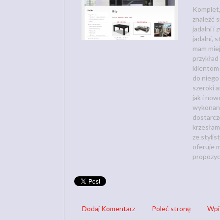
Komplet,
znaleźć 
jadalni i
jadalni, 
mam miej
przykład 
klientom
do niego
szeroki 
jak i no
wykonany
dostarcz
krzesłami
ze styli
oferuje m
propozyc
Dodaj Komentarz
Poleć stronę
Wpi