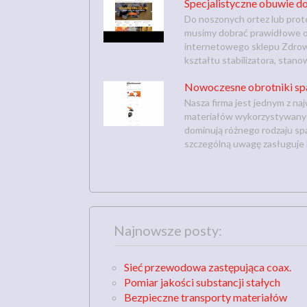
Specjalistyczne obuwie do
Do noszonych ortez lub prot
musimy dobrać prawidłowe ob
internetowego sklepu Zdrowe
kształtu stabilizatora, stano
Nowoczesne obrotniki sp
Nasza firma jest jednym z n
materiałów wykorzystywanych
dominują różnego rodzaju sp
szczególną uwagę zasługuje b
Najnowsze posty:
Sieć przewodowa zastępująca coax.
Pomiar jakości substancji stałych
Bezpieczne transporty materiałów