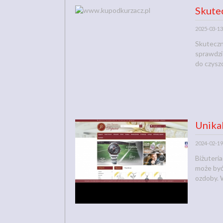
Skute
2025-03-13
Skuteczn
sprawdzi
do czyszc
Unika
2024-02-19
Biżuteria
może być
ozdoby. 