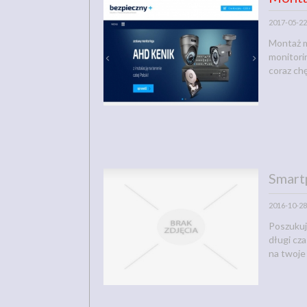
2017-05-22
Montaż m
monitori
coraz ch
Smart
2016-10-28
Poszukuj
długi cz
na twoje 