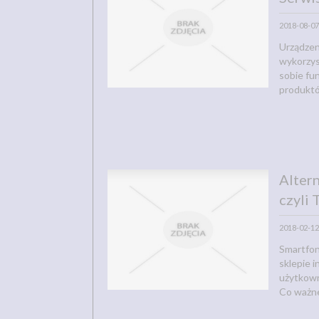
2018-08-07
Urządze
wykorzys
sobie fu
produktó
Alter
czyli 
2018-02-12
Smartfon
sklepie 
użytkown
Co ważne,