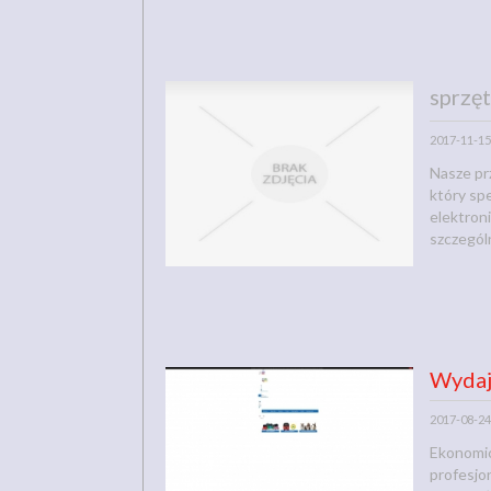
sprzęt
2017-11-15
Nasze pr
który sp
elektroni
szczególn
Wydaj
2017-08-24
Ekonomic
profesjo