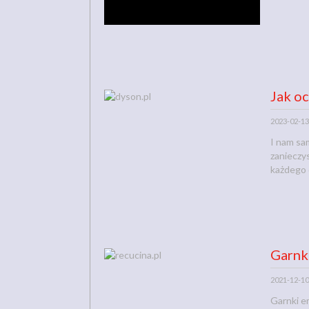
Jak o
2023-02-13
I nam sa
zanieczy
każdego d
Garnki
2021-12-10
Garnki e