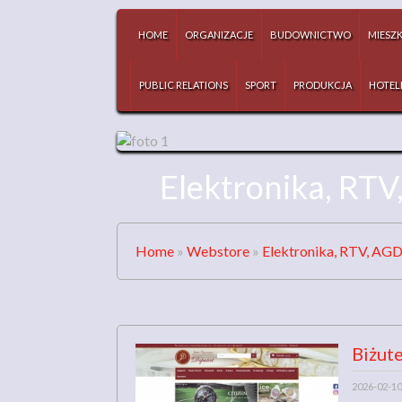
HOME
ORGANIZACJE
BUDOWNICTWO
MIESZ
PUBLIC RELATIONS
SPORT
PRODUKCJA
HOTEL
Elektronika, RTV
Home
»
Webstore
»
Elektronika, RTV, AG
Biżute
2026-02-10