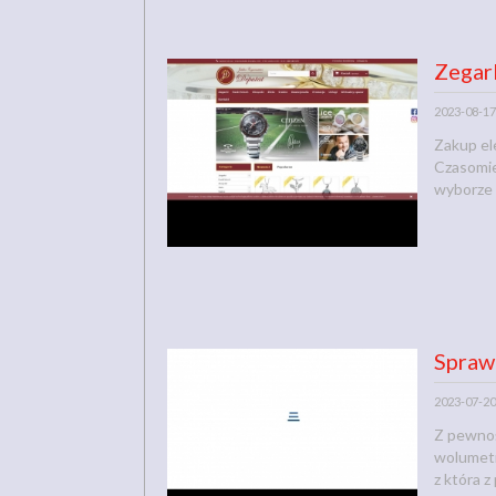
Zegar
2023-08-17
Zakup el
Czasomier
wyborze 
Spraw
2023-07-20
Z pewnoś
wolumetr
z która z