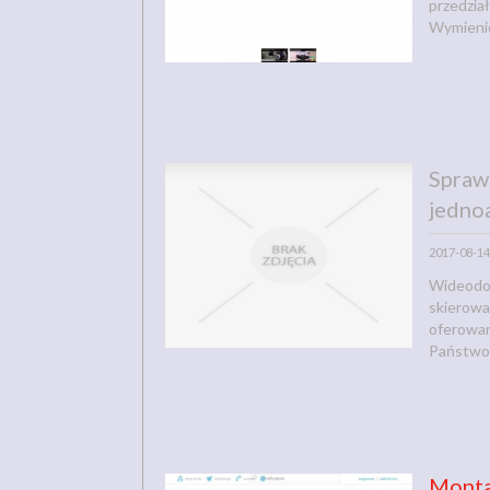
przedzia
Wymienio
Sprawn
jedno
2017-08-14
Wideodo
skierowa
oferowan
Państwo m
Monta