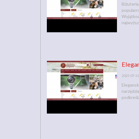
Biżuteria
popularn
Wyjątkowe
najwyższe
Elegan
2025-07-11
Eleganck
narzędzi
podkreśla