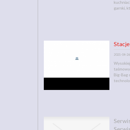
kuchniac
garnki, k
Stacj
2021-04-26
Wysokiej
taśmowyc
Big-Bag 
technolog
Serwi
Serwi