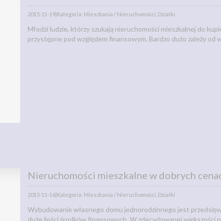
2015-11-19
|
Kategoria: Mieszkania / Nieruchomości, Działki
Młodzi ludzie, którzy szukają nieruchomości mieszkalnej do kupi
przystępne pod względem finansowym. Bardzo dużo zależy od wys
Nieruchomości mieszkalne w dobrych cena
2015-11-16
|
Kategoria: Mieszkania / Nieruchomości, Działki
Wybudowanie własnego domu jednorodzinnego jest przedsięwz
duże ilości środków finansowych. W zdecydowanej większości p