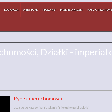
EDUKACJA
WEBSTORE
MASZYNY
PRZEPROWADZKI
PUBLIC RELATION
chomości, Działki - imperial 
Rynek nieruchomości
2023-02-02
|
Kategoria: Mieszkania / Nieruchomości, Działki