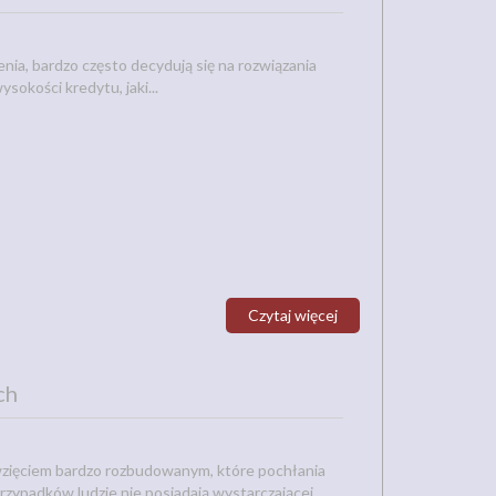
enia, bardzo często decydują się na rozwiązania
okości kredytu, jaki...
Czytaj więcej
ch
ięciem bardzo rozbudowanym, które pochłania
rzypadków ludzie nie posiadają wystarczającej