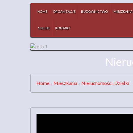
HOME
ORGANIZACJE
BUDOWNICTWO
MIESZKANIA
ONLINE
KONTAKT
Nieru
Home
»
Mieszkania
»
Nieruchomości, Działki