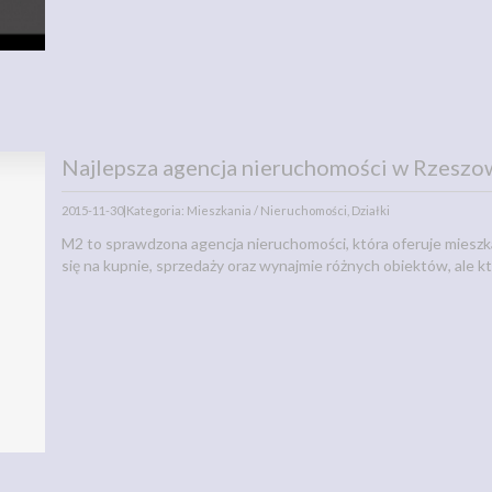
Najlepsza agencja nieruchomości w Rzeszo
2015-11-30
|
Kategoria: Mieszkania / Nieruchomości, Działki
M2 to sprawdzona agencja nieruchomości, która oferuje mieszk
się na kupnie, sprzedaży oraz wynajmie różnych obiektów, ale któ