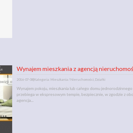
Wynajem mieszkania z agencją nieruchomoś
2016-07-08
|
Kategoria: Mieszkania / Nieruchomości, Działki
Wynajem pokoju, mieszkania lub całego domu jednorodzinnego 
przebiega w ekspresowym tempie, bezpiecznie, w zgodzie z ob
agencja...