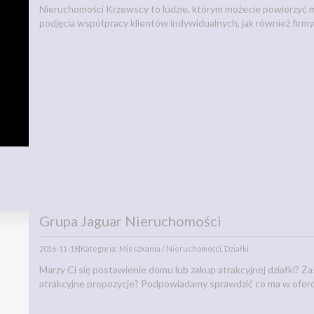
Nieruchomości Krzewscy to ludzie, którym możecie powierzyć m
podjęcia współpracy klientów indywidualnych, jak również firmy. 
Grupa Jaguar Nieruchomości
2016-11-18
|
Kategoria: Mieszkania / Nieruchomości, Działki
Marzy Ci się postawienie domu lub zakup atrakcyjnej działki? Za
atrakcyjne propozycje? Podpowiadamy sprawdzić co ma w oferci