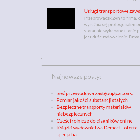
Usługi transportowe zaws
Przeprowadzki24h to firma, k
wyróżnia się profesjonalizme
starannie wykonane i tanie pr
jest duże zadowolenie. Firm
Najnowsze posty:
Sieć przewodowa zastępująca coax.
Pomiar jakości substancji stałych
Bezpieczne transporty materiałów
niebezpiecznych
Części rolnicze do ciągników online
Książki wydawnictwa Demart - oferta
specjalna