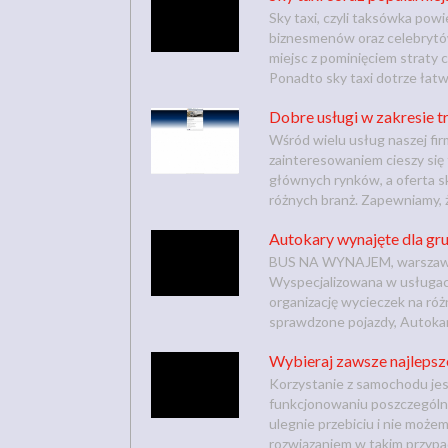
Sky taxi, czyli taksówka pow
biznesmenów oraz celebrytów
miejsc z pominięciem straty 
Ponadto sky taxi dotrze łatwo
Dobre usługi w zakresie t
Wśród wielu usług naszej fir
zainteresowaniem cieszy się
głównych rynków, a oferta s
różnych branż. Zapewniamy, że
Autokary wynajęte dla gr
BUS NA WYNAJEM, warszawska
Wyspecjalizowana w usługac
organizację wycieczek na róż
sprawdzone pojazdy, Autokar
Wybieraj zawsze najleps
Korzystanie z samochodu je
funkcjonowaniu poszczególny
ulegnie przebiciu i nie może
rozwiązaniem w takim przypa