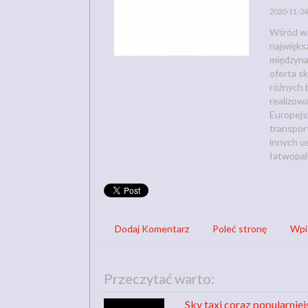
2020-11-24
Wśród wi
najwięks
międzyna
oferta s
różnych 
realizow
Europejs
transpor
innych u
łatwopaln
Dodaj Komentarz
Poleć stronę
Wpi
Przeczytać warto:
Sky taxi coraz popularnie