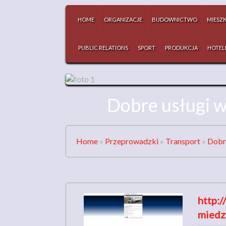
HOME
ORGANIZACJE
BUDOWNICTWO
MIESZ
PUBLIC RELATIONS
SPORT
PRODUKCJA
HOTEL
Dobre usługi w
Home
»
Przeprowadzki
»
Transport
»
Dobre
http:/
miedz