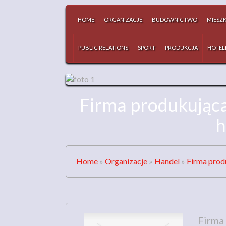
HOME
ORGANIZACJE
BUDOWNICTWO
MIESZ
PUBLIC RELATIONS
SPORT
PRODUKCJA
HOTEL
Firma produkująca
h
Home
»
Organizacje
»
Handel
»
Firma prod
Firma