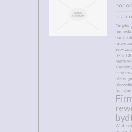
hodow
2017-11-14
Od jakie
hodowla 
bardzo d
łatwo za
żeby zac
jak wiad
naprawdę
specjaln
lekarstw
pięknego 
niezwykle
funkcjon
Firm
rew
byd
W oferci
preparat