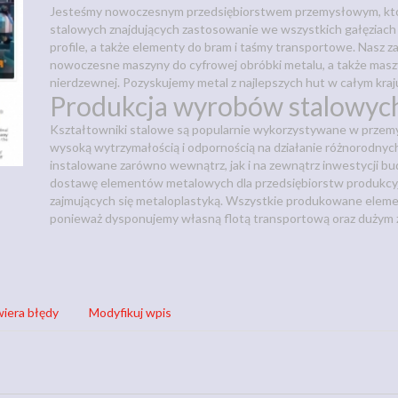
Jesteśmy nowoczesnym przedsiębiorstwem przemysłowym, które
stalowych znajdujących zastosowanie we wszystkich gałęziach
profile, a także elementy do bram i taśmy transportowe. Nasz 
nowoczesne maszyny do cyfrowej obróbki metalu, a także maszy
nierdzewnej. Pozyskujemy metal z najlepszych hut w całym kraj
Produkcja wyrobów stalowyc
Kształtowniki stalowe są popularnie wykorzystywane w przemy
wysoką wytrzymałością i odpornością na działanie różnorodnyc
instalowane zarówno wewnątrz, jak i na zewnątrz inwestycji 
dostawę elementów metalowych dla przedsiębiorstw produkcyjn
zajmujących się metaloplastyką. Wszystkie produkowane eleme
ponieważ dysponujemy własną flotą transportową oraz duży
iera błędy
Modyfikuj wpis