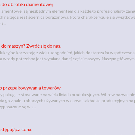
a do obróbki diamentowej
 diamentowej są niezbędnym elementem dla każdego profesjonalisty zajm
ch narzędzi jest ściernica borazonowa, która charakteryzuje się wyjątko
s...
 do maszyn? Zwróć się do nas.
ukcyjne korzystają z wielu udogodnień, jakich dostarcza im współczesna
 wtedy potrzebna jest wymiana danej części maszyny. Naszym głównym pr
do przepakowywania towarów
y pakujące stosowane na wielu liniach produkcyjnych. Wbrew nazwie ni
ia go z palet roboczych używanych w danym zakładzie produkcyjnym na
yposażone są w s...
stępująca coax.