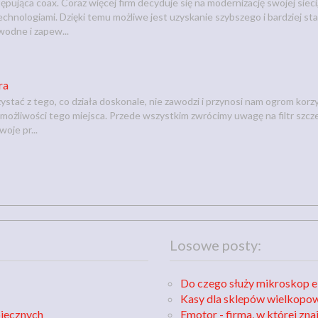
pująca coax. Coraz więcej firm decyduje się na modernizację swojej sieci
hnologiami. Dzięki temu możliwe jest uzyskanie szybszego i bardziej st
odne i zapew...
ra
stać z tego, co działa doskonale, nie zawodzi i przynosi nam ogrom korz
żliwości tego miejsca. Przede wszystkim zwrócimy uwagę na filtr szczel
oje pr...
Losowe posty:
Do czego służy mikroskop 
Kasy dla sklepów wielkopo
piecznych
Emotor - firma, w której zn