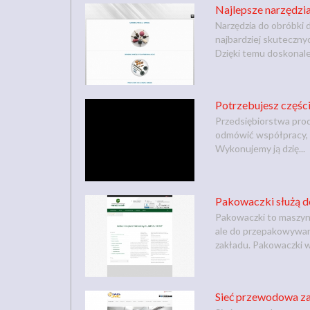
Najlepsze narzędzi
Narzędzia do obróbki
najbardziej skuteczny
Dzięki temu doskonale 
Potrzebujesz części
Przedsiębiorstwa prod
odmówić współpracy, a
Wykonujemy ją dzię...
Pakowaczki służą 
Pakowaczki to maszyn
ale do przepakowywan
zakładu. Pakowaczki w
Sieć przewodowa za