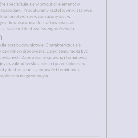
 specjalizuje się w produkcji elementów
 gospodarki. Produkujemy kształtowniki stalowe,
zakład przetwórczy wyposażony jest w
ny do walcowania i kształtowania stali
u, a także od dostawców zagranicznych.
h
śle oraz budownictwie. Charakteryzują się
h czynników środowiska. Dzięki temu mogą być
budowlanych. Zapewniamy sprawną i terminową
ych, zakładów ślusarskich i przedsiębiorstw
nty dostarczane są sprawnie i terminowo,
m zapleczem magazynowym.