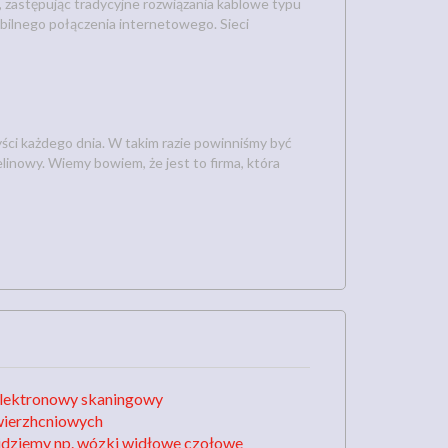
, zastępując tradycyjne rozwiązania kablowe typu
abilnego połączenia internetowego. Sieci
yści każdego dnia. W takim razie powinniśmy być
inowy. Wiemy bowiem, że jest to firma, która
elektronowy skaningowy
wierzhcniowych
ajdziemy np. wózki widłowe czołowe