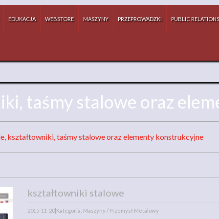
EDUKACJA
WEBSTORE
MASZYNY
PRZEPROWADZKI
PUBLIC RELATION
niki, taśmy stalowe oraz ele
le, kształtowniki, taśmy stalowe oraz elementy konstrukcyjne
kształtowniki stalowe
2015-11-20
|
Kategoria: Maszyny / Przemysł Metalowy