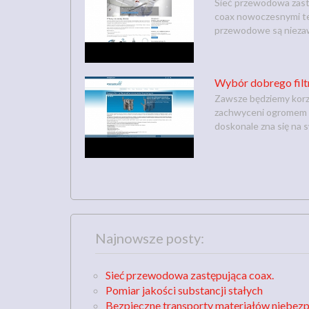
Sieć przewodowa zastę
coax nowoczesnymi tec
przewodowe są niezaw
Wybór dobrego filt
Zawsze będziemy korzy
zachwyceni ogromem mo
doskonale zna się na sw
Najnowsze posty:
Sieć przewodowa zastępująca coax.
Pomiar jakości substancji stałych
Bezpieczne transporty materiałów niebez