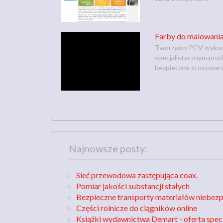
Farby do malowani
Tworzywo PCV wykorzy
specjalistycznym prod
bezpieczne stosowana
Najnowsze posty:
Sieć przewodowa zastępująca coax.
Pomiar jakości substancji stałych
Bezpieczne transporty materiałów niebez
Części rolnicze do ciągników online
Książki wydawnictwa Demart - oferta spec