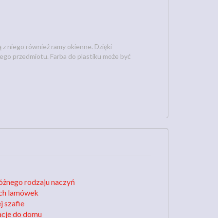
 niego również ramy okienne. Dzięki
iego przedmiotu. Farba do plastiku może być
óżnego rodzaju naczyń
ych lamówek
 szafie
acje do domu