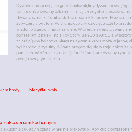
Dywanolnad to miejsce gdzie kupisz piękny dywan do swojego do
tam również dywany dziecięce. Te są szczególnie poszukiwanie z 
dywany, są miekkie, milutkie i na dodatek kolorowe. Można na ni
żeby zejść c podłogi. Po drugie dywany dziecięce często przeds
wiadomo dzieciom nigdy za wiele. W ofercie sklepu Dywanoland 
bohaterami z bajek - np z Toy Story, Ben 10, z Aut. Dla więks
to też piękna kolorowa plama na dywanie która może w jednej ch
był bardziej przytulny. A i rano przyjemniej się wstaje opierają
panelach. W ofercie są też mięciutkie i puchate dywany typu sh
pokoju swojego dziecka.
iera błędy
Modyfikuj wpis
p z akcesoriami kuchennymi
ą kuchnię tak, aby niczego w niej nie brakowało? Aby kupić potrzebne 