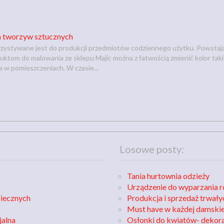
a tworzyw sztucznych
stywane jest do produkcji przedmiotów codziennego użytku. Powstają z
uktom do malowania ze sklepu Majic można z łatwością zmienić kolor tak
 w pomieszczeniach. W czasie...
Losowe posty:
Tania hurtownia odzieży
Urządzenie do wyparzania r
piecznych
Produkcja i sprzedaż trwał
Must have w każdej damskiej
jalna
Osłonki do kwiatów- dekor