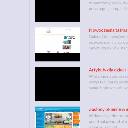
zaopatrzony sklep. Ak
przystępną ceną. Jeśli l
Nowoczesna taśma 
Galeria Domowa jest t
pozwala nam na sprow
innymi szyny, linki, hacz
Artykuły dla dzieci 
W ofercie naszego skl
wszystko, czego potr
samochodowe, zabawki
Zasłony okienne w i
W domach jednorodzin
przed palącym, letnim
uznanie, są z cał...