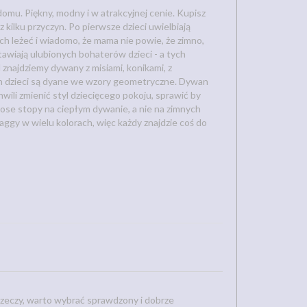
mu. Piękny, modny i w atrakcyjnej cenie. Kupisz
kilku przyczyn. Po pierwsze dzieci uwielbiają
ch leżeć i wiadomo, że mama nie powie, że zimno,
tawiają ulubionych bohaterów dzieci - a tych
znajdziemy dywany z misiami, konikami, z
zych dzieci są dyane we wzory geometryczne. Dywan
wili zmienić styl dziecięcego pokoju, sprawić by
c bose stopy na ciepłym dywanie, a nie na zimnych
aggy w wielu kolorach, więc każdy znajdzie coś do
rzeczy, warto wybrać sprawdzony i dobrze