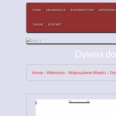
HOME
ORGANIZACJE
BUDOWNICTWO
MIESZKANIA
ONLINE
KONTAKT
Dywna do 
Home
»
Webstore
»
Wyposażenie Wnętrz
»
Dyw