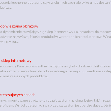
cesoria kuchenne dostępne są w wielu miejscach, ale tylko u nas dostanie
ubisz ...
do wieszania obrazów
o dynamicznie rozwijający się sklep internetowy z akcesoriami do mocow
adzanie najwyższej jakości produktów wprost od ich producentów. W n
yki czy list...
- sklep internetowy
epu znajdą Państwo wszystkie niezbędne artykuły dla dzieci. Jeśli czekas
zeba każdemu maluchowi do odpowiedniego rozwoju - odwiedź nasz sklep 
 oraz wiele innych produktów...
nteresujacych cenach
nych montowane są różnego rodzaju zasłony na okna. Dzięki takim rozw
 słońcem. Wśród dostępnych w sprzedaży zasłon jest bardzo duże zróżni