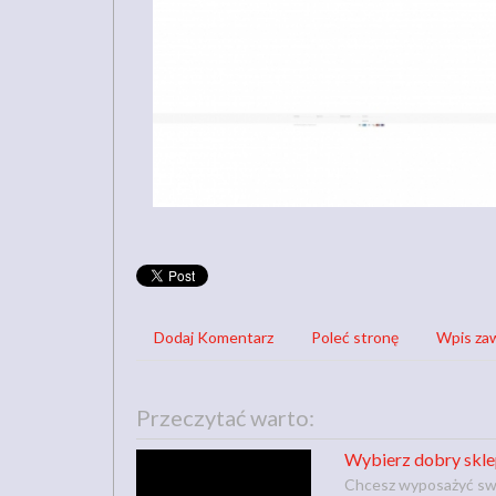
Dodaj Komentarz
Poleć stronę
Wpis zaw
Przeczytać warto:
Wybierz dobry skle
Chcesz wyposażyć swoj