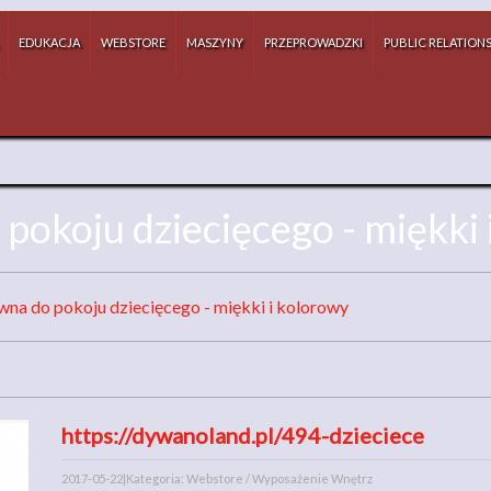
EDUKACJA
WEBSTORE
MASZYNY
PRZEPROWADZKI
PUBLIC RELATION
pokoju dziecięcego - miękki 
na do pokoju dziecięcego - miękki i kolorowy
https://dywanoland.pl/494-dzieciece
2017-05-22
|
Kategoria: Webstore / Wyposażenie Wnętrz