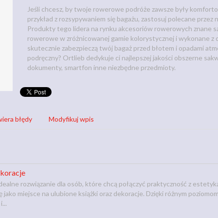
Jeśli chcesz, by twoje rowerowe podróże zawsze były komforto
przykład z rozsypywaniem się bagażu, zastosuj polecane przez n
Produkty tego lidera na rynku akcesoriów rowerowych znane s
rowerowe w zróżnicowanej gamie kolorystycznej i wykonane z
skutecznie zabezpieczą twój bagaż przed błotem i opadami atmo
podręczny? Ortlieb dedykuje ci najlepszej jakości obszerne sa
dokumenty, smartfon inne niezbędne przedmioty.
iera błędy
Modyfikuj wpis
ekoracje
ealne rozwiązanie dla osób, które chcą połączyć praktyczność z estetyką.
ę jako miejsce na ulubione książki oraz dekoracje. Dzięki różnym pozio
...