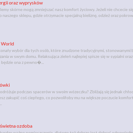
ergii oraz wyprysków
emy skórne mogą zmniejszać nasz komfort życiowy. Jeżeli nie chcecie się 
o naszego sklepu, gdzie otrzymacie specjalną bieliznę, odzież oraz pokro
p World
konały wybór dla tych osób, które znudzone tradycyjnymi, stonowanymi 
nia w swym domu. Relaksująca zieleń najlepiej spisze się w sypialni oraz 
będzie ona z pewno�...
rówki
odróżuje podczas spacerów w swoim wózeczku? Zbliżają się jednak chłodn
esz zakupić coś ciepłego, co pozwoliłoby mu na większe poczucie komfo
..
o świetna ozdoba
 bardzo ważne pomieszczenie, dlatego też dobrze jest dobrać odpowiednie