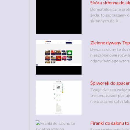
Skóra skłonna do al
Dermatologiczne probl
życia, to zapraszamy d
skłonnych do A...
Zielone dywany To
Dywan zielony to dos
nieszablonowe rozwiąza
odpowiedniego wzoru 
Śpiworek do space
Twoje dziecko wciąż p
temperaturami planuj
nie znalazłeś satysfak.
Firanki do salonu t
Salon to niewątpliwie