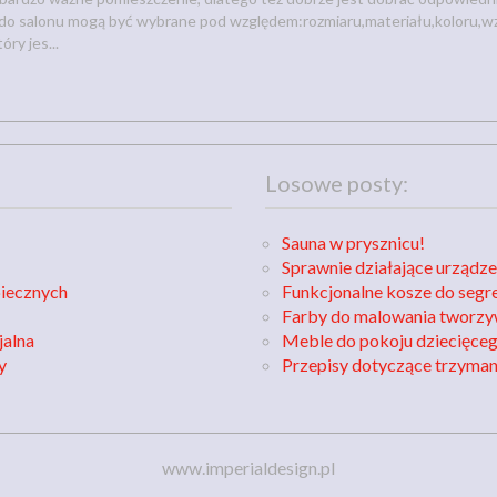
 do salonu mogą być wybrane pod względem:rozmiaru,materiału,koloru,wz
ry jes...
Losowe posty:
Sauna w prysznicu!
Sprawnie działające urządz
piecznych
Funkcjonalne kosze do seg
Farby do malowania tworzy
jalna
Meble do pokoju dziecięce
y
Przepisy dotyczące trzymani
www.imperialdesign.pl