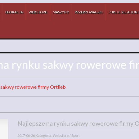
EDUKACJA
WEBSTORE
MASZYNY
PRZEPROWADZKI
PUBLIC RELATION
na rynku sakwy rowerowe fi
 sakwy rowerowe firmy Ortlieb
Najlepsze na rynku sakwy rowerowe firmy O
2017-06-26
|
Kategoria: Webstore / Sport