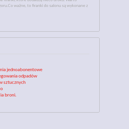
oru.Co ważne, to firanki do salonu są wykonane z
enia jednoabonentowe
regowania odpadów
w sztucznych
go
a broni.