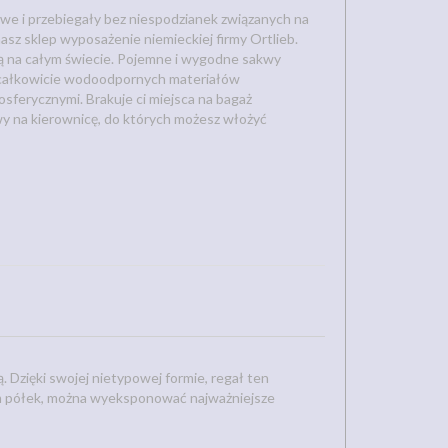
we i przebiegały bez niespodzianek związanych na
asz sklep wyposażenie niemieckiej firmy Ortlieb.
ą na całym świecie. Pojemne i wygodne sakwy
 całkowicie wodoodpornych materiałów
sferycznymi. Brakuje ci miejsca na bagaż
kwy na kierownicę, do których możesz włożyć
 Dzięki swojej nietypowej formie, regał ten
mom półek, można wyeksponować najważniejsze