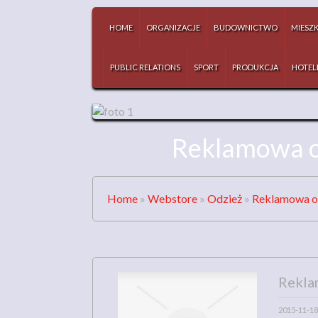
HOME
ORGANIZACJE
BUDOWNICTWO
MIESZ
PUBLIC RELATIONS
SPORT
PRODUKCJA
HOTEL
Reklamowa o
Home
»
Webstore
»
Odzież
»
Reklamowa od
Rekla
2015-11-18