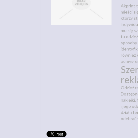
Akprint t
mieści si
którzy st
indywidu
mu się sz
tu odzież
sposoby d
identyfi
również 
pomysłem
Sze
rek
Odzież r
Dostępne 
naklejki.
i jego o
działa t
odebrać 