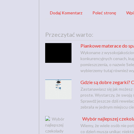
Dodaj Komentarz
Poleć stronę
Wpi
Przeczytać warto:
Piankowe materace do sp
Wykonane z wysokojakościowe
konkurencyjnych cenach, ku
pomieszczenia, o nazwie Sel
wybierzemy tutaj również wyso
Gdzie są dobre zegarki? 
Zastanawiasz się jak możesz 
proste. Wystarczy, że swoją 
Sprawdź jeszcze dziś rewelac
zebrała w jednym miejscu cie
Wybór najlepszej czekol
Wiemy, że wiele osób nie potr
co dzień musza unikac niekt