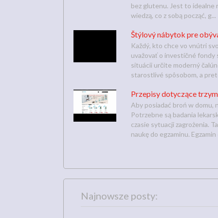
bez glutenu. Jest to idealne 
wiedzą, co z sobą począć, g...
Štýlový nábytok pre obýv
Každý, kto chce vo vnútri s
uvažovať o investičné fondy 
situácii určite moderný čalún
starostlivé spôsobom, a preto
Przepisy dotyczące trzyma
Aby posiadać broń w domu, n
Potrzebne są badania lekarsk
czasie sytuacji zagrożenia. 
naukę do egzaminu. Egzamin 
Najnowsze posty: