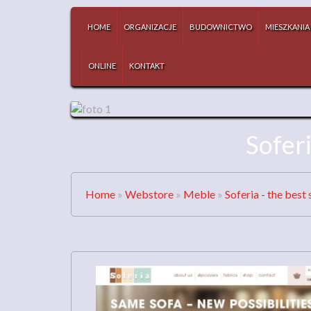
HOME
ORGANIZACJE
BUDOWNICTWO
MIESZKANIA
ONLINE
KONTAKT
Soferi
Home
»
Webstore
»
Meble
»
Soferia - the best