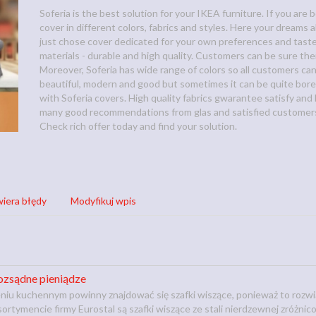
Soferia is the best solution for your IKEA furniture. If you are
cover in different colors, fabrics and styles. Here your dreams 
just chose cover dedicated for your own preferences and tast
materials - durable and high quality. Customers can be sure thei
Moreover, Soferia has wide range of colors so all customers can 
beautiful, modern and good but sometimes it can be quite bored
with Soferia covers. High quality fabrics gwarantee satisfy and 
many good recommendations from glas and satisfied customer
Check rich offer today and find your solution.
iera błędy
Modyfikuj wpis
ozsądne pieniądze
u kuchennym powinny znajdować się szafki wiszące, ponieważ to rozwiąz
ortymencie firmy Eurostal są szafki wiszące ze stali nierdzewnej zróż