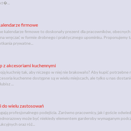
kt�...
kalendarze firmowe
 kalendarze firmowe to doskonały prezent dla pracowników, obecnych lu
na wręczać w formie drobnego i praktycznego upominku. Proponujemy tak
tkania prywatne...
p z akcesoriami kuchennymi
ą kuchnię tak, aby niczego w niej nie brakowało? Aby kupić potrzebne 
cesoria kuchenne dostępne są w wielu miejscach, ale tylko u nas dostanie
ubisz ...
 do wielu zastosowań
ają profesjonalnego podejścia. Zarówno pracownicy, jak i goście odwie
ednorazowy może być niekiedy elementem garderoby wymaganym podczas 
kcyjnych oraz róż...