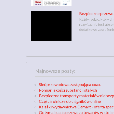
Bezpieczne przewoż
Każdy rodzic, który 
rozwiązanie jest abso
dodatkowe zagrożenie d
Najnowsze posty:
Sieć przewodowa zastępująca coax.
Pomiar jakości substancji stałych
Bezpieczne transporty materiałów niebez
Części rolnicze do ciągników online
Książki wydawnictwa Demart - oferta spec
Optymalizacja przewozu towarów w stolic