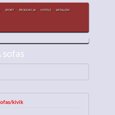
S
SPORT
PRODUKCJA
HOTELE
WITALIZM
A sofas
sofas/kivik