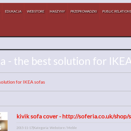
EDUKACJA
WEBSTORE
MASZYNY
PRZEPROWADZKI
PUBLIC RELATION
a - the best solution for IKE
 solution for IKEA sofas
kivik sofa cover - http://soferia.co.uk/shop/
2015-11-17
|
Kategoria: Webstore / Meble