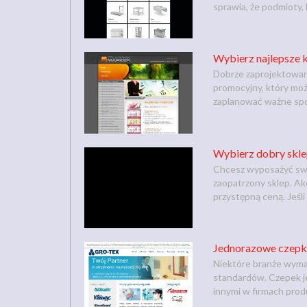
sprawia, że podmioty, 
Wybierz najlepsze 
Dobrze zaprojektowane
promocyjny, który moż
zaplanować ważne spo
Wybierz dobry skle
Chcesz wyposażyć swoj
zaopatrzony sklep. Ak
przystępną ceną. Jeśli l
Jednorazowe czepki
Niektóre branże wymag
standardów. Czepek j
innymi w firmach produ