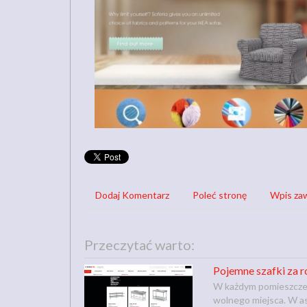
Dodaj Komentarz
Poleć stronę
Wpis zaw
Przeczytać warto:
Pojemne szafki za r
W każdym pomieszczeni
wolnego miejsca. W as