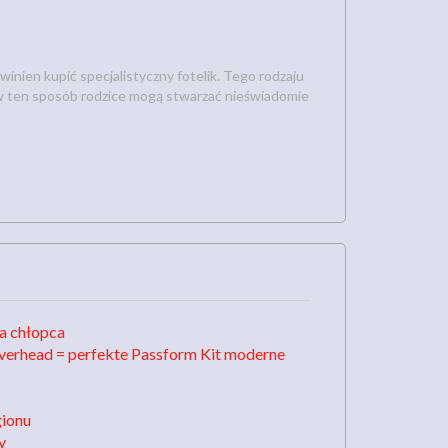
ien kupić specjalistyczny fotelik. Tego rodzaju
ż w ten sposób rodzice mogą stwarzać nieświadomie
la chłopca
Overhead = perfekte Passform Kit moderne
gionu
y