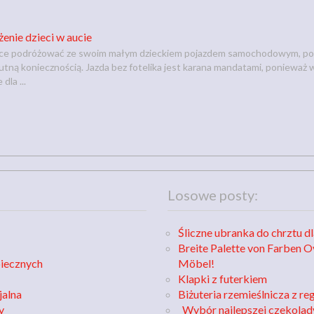
enie dzieci w aucie
chce podróżować ze swoim małym dzieckiem pojazdem samochodowym, powin
lutną koniecznością. Jazda bez fotelika jest karana mandatami, poniewa
la ...
Losowe posty:
Śliczne ubranka do chrztu d
Breite Palette von Farben 
piecznych
Möbel!
Klapki z futerkiem
jalna
Biżuteria rzemieślnicza z re
y
Wybór najlepszej czekolad