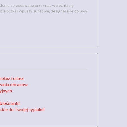
lenie sprzedawane przez nas wyróżnia się
ie oczka i wpusty sufitowe, designerskie oprawy
otez i ortez
zania obrazów
yjnych
blościanki
kie do Twojej sypialni!