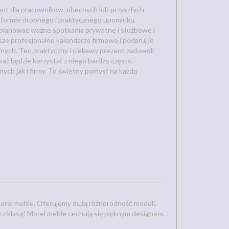
nt dla pracowników, obecnych lub przyszłych
w formie drobnego i praktycznego upominku.
zaplanować ważne spotkania prywatne i służbowe i
ze profesjonalne kalendarze firmowe i podaruj je
jnych. Ten praktyczny i ciekawy prezent zadowoli
aż będzie korzystał z niego bardzo często.
ch jak i firmy. To świetny pomysł na każdą
orel meble. Oferujemy dużą różnorodność modeli,
e z klasą! Morel meble cechują się pięknym designem,