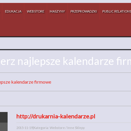
EDUKACJA
WEBSTORE
MASZYNY
PRZEPROWADZKI
PUBLIC RELATION
erz najlepsze kalendarze fi
epsze kalendarze firmowe
http://drukarnia-kalendarze.pl
2015-11-19
|
Kategoria: Webstore / Inne Sklepy