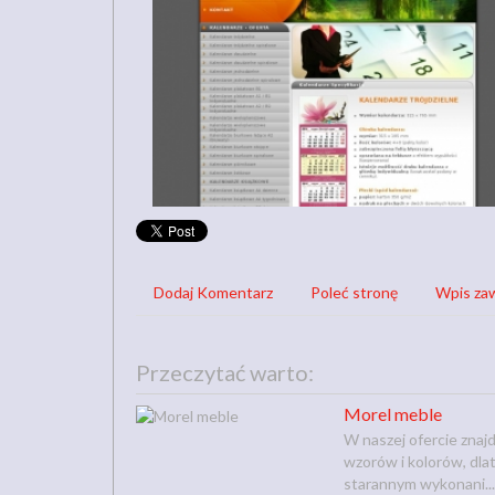
Dodaj Komentarz
Poleć stronę
Wpis zaw
Przeczytać warto:
Morel meble
W naszej ofercie zna
wzorów i kolorów, dla
starannym wykonani...