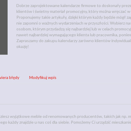
Dobrze zaprojektowane kalendarze firmowe to doskonały preze
klientów i świetny materiał promocyjny, który można wręczać 
Proponujemy takie artykuły, dzięki którym każdy będzie mógł 
nie zapomni o ważnych wydarzeniach w przyszłości. Wybierz nas
osobom, którym przydadzą się najbardziej lub w celach promocy
nawet najbardziej wymagającego klienta lub pracownika, poniew
Zapraszamy do zakupu kalendarzy zarówno klientów indywidualny
okazję!
iera błędy
Modyfikuj wpis
jdziesz wyjątkowe meble od renomowanych producentów, takich jak np. m
tego każdy znajdzie u nas coś dla siebie. Pomożemy Ci urządzić mieszkani