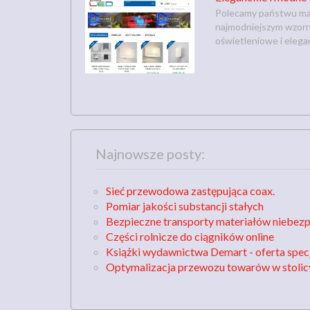
Polecamy państwu mar
najmodniejszym wzorn
oświetleniowe i elegan
Najnowsze posty:
Sieć przewodowa zastępująca coax.
Pomiar jakości substancji stałych
Bezpieczne transporty materiałów niebez
Części rolnicze do ciągników online
Książki wydawnictwa Demart - oferta spec
Optymalizacja przewozu towarów w stolic