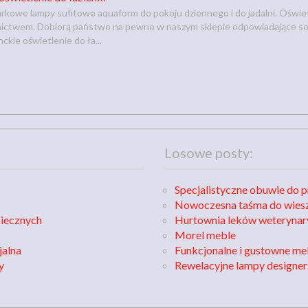
kowe lampy sufitowe aquaform do pokoju dziennego i do jadalni. Oświet
ictwem. Dobiorą państwo na pewno w naszym sklepie odpowiadające sob
ckie oświetlenie do ła...
Losowe posty:
Specjalistyczne obuwie do pr
Nowoczesna taśma do wies
piecznych
Hurtownia leków weterynar
Morel meble
jalna
Funkcjonalne i gustowne me
y
Rewelacyjne lampy designers