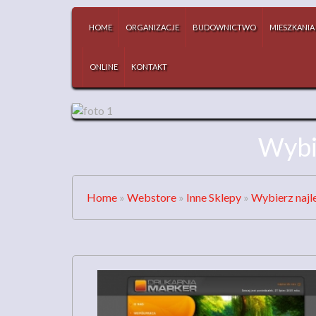
HOME
ORGANIZACJE
BUDOWNICTWO
MIESZKANIA
ONLINE
KONTAKT
Wybi
Home
»
Webstore
»
Inne Sklepy
»
Wybierz najl