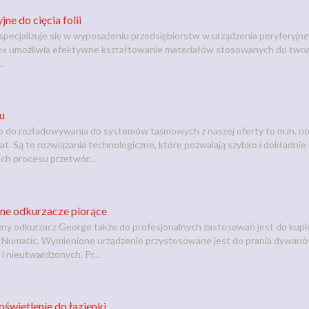
ne do cięcia folii
 specjalizuje się w wyposażeniu przedsiębiorstw w urządzenia peryferyj
 flex umożliwia efektywne kształtowanie materiałów stosowanych do twor
..
u
je do rozładowywania do systemów taśmowych z naszej oferty to m.in. 
at. Są to rozwiązania technologiczne, które pozwalają szybko i dokładn
ch procesu przetwór...
ne odkurzacze piorące
zny odkurzacz George także do profesjonalnych zastosowań jest do kupi
 Numatic. Wymienione urządzenie przystosowane jest do prania dywanów
i nieutwardzonych. Pr...
oświetlenie do łazienki