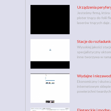
Urządzenia peryferyj
Jesteśmy firmą, która
ploter tnący do folii
laserów tnących daje .
Stacje do rozładunk
Wysokiej jakości stac
specjalistyczny oktom
inne tworzywa w rama
Wydajne i niezawod
Ekonomiczny i skutec
internetowym sklepie
powierzchni twardych 
Eleganckie i modne 