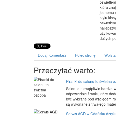
oświetlen
która zna
jednemu s
stylu kla
oświetlen
najlepszy
użytkowan
dużych po
Dodaj Komentarz
Poleć stronę
Wpis z
Przeczytać warto:
Firanki do salonu to świetna 
Salon to niewątpliwie bardzo 
odpowiednie firanki, które do
być wybrane pod względem:roz
są wykonane z trwałego materia
Serwis AGD w Gdańsku dzięki