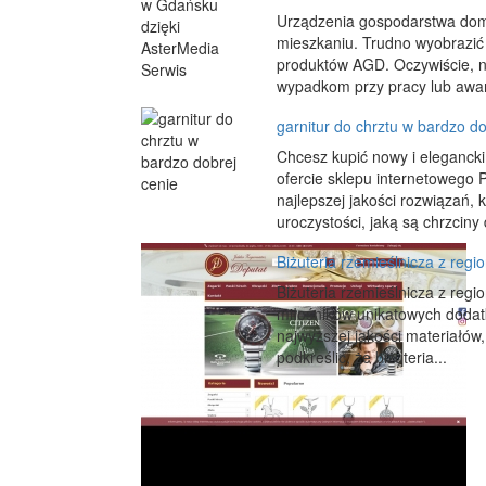
Urządzenia gospodarstwa do
mieszkaniu. Trudno wyobrazić
produktów AGD. Oczywiście, ni
wypadkom przy pracy lub awar
garnitur do chrztu w bardzo do
Chcesz kupić nowy i elegancki
ofercie sklepu internetowego P
najlepszej jakości rozwiązań,
uroczystości, jaką są chrzciny 
Biżuteria rzemieślnicza z regi
Biżuteria rzemieślnicza z reg
miłośników unikatowych dodatk
najwyższej jakości materiałów,
podkreślić, że biżuteria...