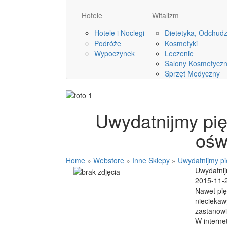
Hotele
Witalizm
Hotele i Noclegi
Dietetyka, Odchud
Podróże
Kosmetyki
Wypoczynek
Leczenie
Salony Kosmetycz
Sprzęt Medyczny
Uwydatnijmy pi
ośw
Home
»
Webstore
»
Inne Sklepy
»
Uwydatnijmy p
Uwydatni
2015-11-
Nawet pię
nieciekaw
zastanowi
W interne