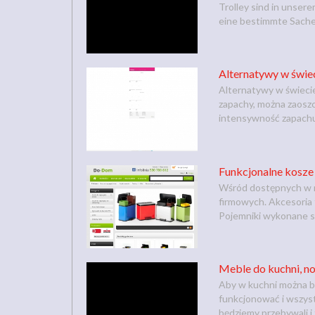
Trolley sind in unser
eine bestimmte Sache z
Alternatywy w świe
Alternatywy w świeci
zapachy, można zaoszcz
intensywność zapachu
Funkcjonalne kosz
Wśród dostępnych w n
firmowych. Akcesoria 
Pojemniki wykonane są 
Meble do kuchni, n
Aby w kuchni można by
funkcjonować i wszys
będziemy przebywali i z