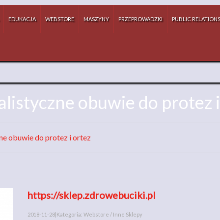
EDUKACJA
WEBSTORE
MASZYNY
PRZEPROWADZKI
PUBLIC RELATION
alistyczne obuwie do protez i
ne obuwie do protez i ortez
https://sklep.zdrowebuciki.pl
2018-11-28
|
Kategoria: Webstore / Inne Sklepy