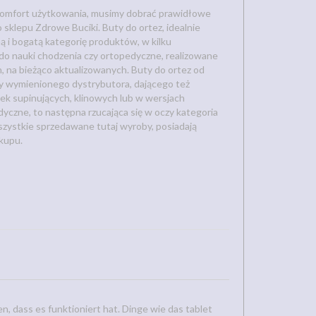
 komfort użytkowania, musimy dobrać prawidłowe
sklepu Zdrowe Buciki. Buty do ortez, idealnie
ą i bogatą kategorię produktów, w kilku
o nauki chodzenia czy ortopedyczne, realizowane
 na bieżąco aktualizowanych. Buty do ortez od
 wymienionego dystrybutora, dającego też
ek supinujących, klinowych lub w wersjach
yczne, to następna rzucająca się w oczy kategoria
zystkie sprzedawane tutaj wyroby, posiadają
akupu.
n, dass es funktioniert hat. Dinge wie das tablet