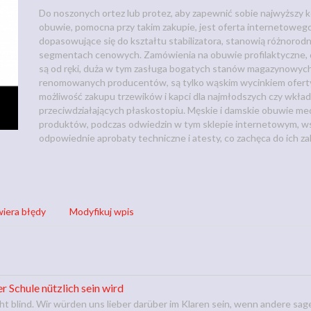
Do noszonych ortez lub protez, aby zapewnić sobie najwyższy
obuwie, pomocna przy takim zakupie, jest oferta internetowego 
dopasowujące się do kształtu stabilizatora, stanowią różnorodn
segmentach cenowych. Zamówienia na obuwie profilaktyczne, d
są od ręki, duża w tym zasługa bogatych stanów magazynowych,
renomowanych producentów, są tylko wąskim wycinkiem oferty
możliwość zakupu trzewików i kapci dla najmłodszych czy wkład
przeciwdziałających płaskostopiu. Męskie i damskie obuwie med
produktów, podczas odwiedzin w tym sklepie internetowym, ws
odpowiednie aprobaty techniczne i atesty, co zachęca do ich z
iera błędy
Modyfikuj wpis
r Schule nützlich sein wird
ht blind. Wir würden uns lieber darüber im Klaren sein, wenn andere sage