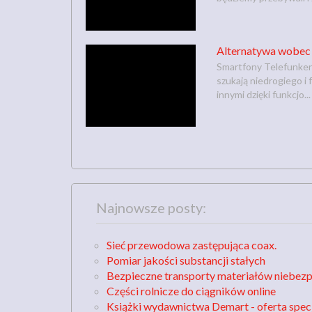
Alternatywa wobec b
Smartfony Telefunken,
szukają niedrogiego i
innymi dzięki funkcjo...
Najnowsze posty:
Sieć przewodowa zastępująca coax.
Pomiar jakości substancji stałych
Bezpieczne transporty materiałów niebez
Części rolnicze do ciągników online
Książki wydawnictwa Demart - oferta spec