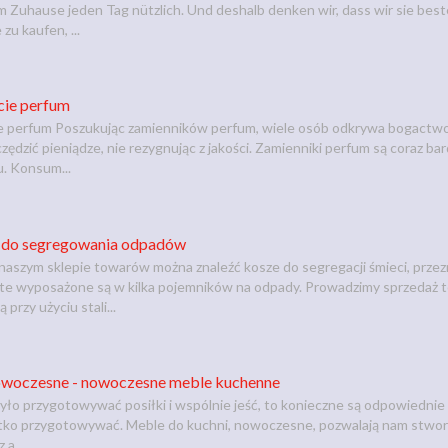
em Zuhause jeden Tag nützlich. Und deshalb denken wir, dass wir sie be
u kaufen, ...
cie perfum
e perfum Poszukując zamienników perfum, wiele osób odkrywa bogactwo
ędzić pieniądze, nie rezygnując z jakości. Zamienniki perfum są coraz ba
. Konsum...
e do segregowania odpadów
aszym sklepie towarów można znaleźć kosze do segregacji śmieci, prze
te wyposażone są w kilka pojemników na odpady. Prowadzimy sprzedaż tow
przy użyciu stali...
owoczesne - nowoczesne meble kuchenne
ło przygotowywać posiłki i wspólnie jeść, to konieczne są odpowiednie 
tko przygotowywać. Meble do kuchni, nowoczesne, pozwalają nam stworz
 a...