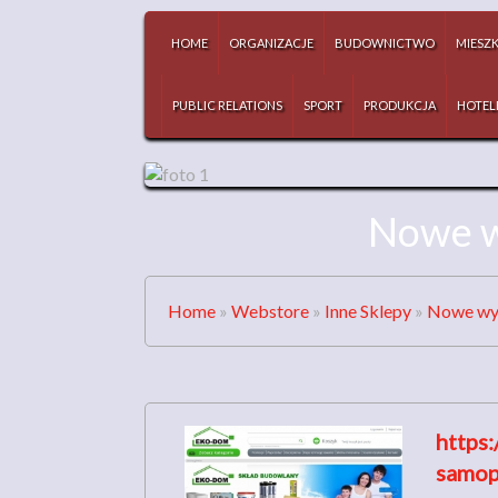
HOME
ORGANIZACJE
BUDOWNICTWO
MIESZ
PUBLIC RELATIONS
SPORT
PRODUKCJA
HOTEL
Nowe w
Home
»
Webstore
»
Inne Sklepy
»
Nowe wyl
https
samop