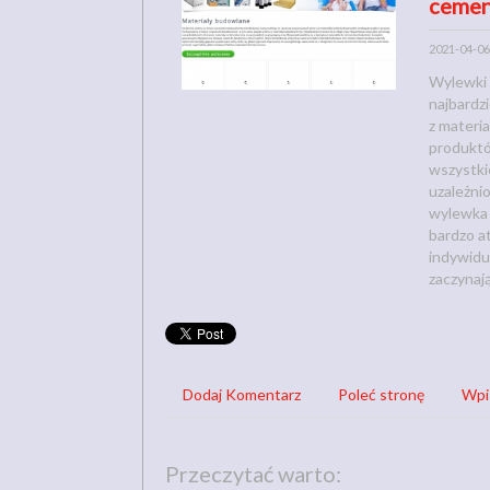
cemen
2021-04-06
Wylewki 
najbardz
z materi
produktó
wszystki
uzależni
wylewka 
bardzo a
indywidu
zaczynaj
Dodaj Komentarz
Poleć stronę
Wpi
Przeczytać warto: