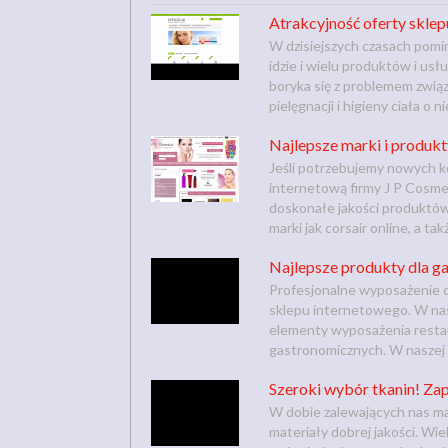
Atrakcyjność oferty sklepu
W dzisiejszych czasach pomim
idzie i wielu produktów i us
boryka się z problemem zwi
pielęgnacji i higieny ciała o n
Najlepsze marki i produkt
Jeśli potrzebujemy nowych 
internetową firmy J P Cosme
doskonałe jakości produktów,
marki jak corsair online, a ta
Najlepsze produkty dla ga
Profesjonalne wyposażenie d
sklepu internetowego. W nas
elementy wyposażenia restaura
gastronomicznych. W naszej o
Szeroki wybór tkanin! Zapo
W dobie zalewających nas mas
materiały dobrej jakości. Wi