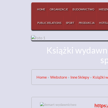
HOME
ORGANIZACJE
BUDOWNICTWO
MIESZ
PUBLIC RELATIONS
SPORT
PRODUKCJA
HOTEL
Książki wydawni
s
Home
»
Webstore
»
Inne Sklepy
»
Książki 
https: