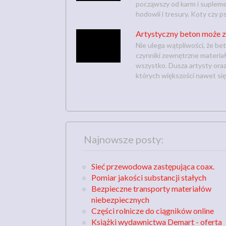
począwszy od karm i supleme
hodowli i tresury. Koty czy p
Artystyczny beton może z
Nie ulega wątpliwości, że be
czynniki zewnętrzne materiał
wszystko. Dusza artysty oraz
których większości nawet się ni
Najnowsze posty:
Sieć przewodowa zastępująca coax.
Pomiar jakości substancji stałych
Bezpieczne transporty materiałów
niebezpiecznych
Części rolnicze do ciągników online
Książki wydawnictwa Demart - oferta