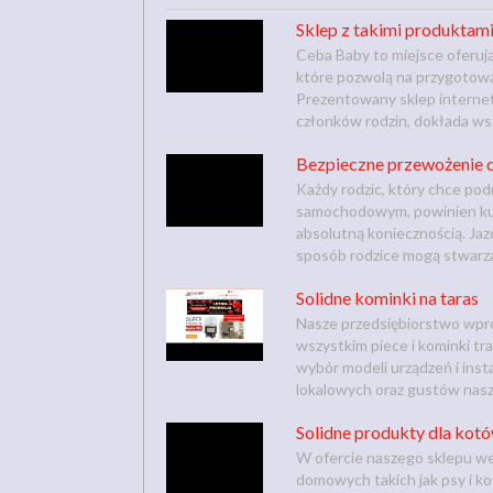
Sklep z takimi produktami
Ceba Baby to miejsce oferuj
które pozwolą na przygotowan
Prezentowany sklep internet
członków rodzin, dokłada wsze
Bezpieczne przewożenie d
Każdy rodzic, który chce p
samochodowym, powinien kupić
absolutną koniecznością. Jaz
sposób rodzice mogą stwarza
Solidne kominki na taras
Nasze przedsiębiorstwo wpro
wszystkim piece i kominki tr
wybór modeli urządzeń i ins
lokalowych oraz gustów nasz
Solidne produkty dla kot
W ofercie naszego sklepu we
domowych takich jak psy i ko