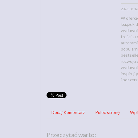
2026-03-16
W oferci
książek 
wydawnic
treści z 
autorami 
popularn
bestselle
rozwoju o
wydawnic
inspirują
i poszer
Dodaj Komentarz
Poleć stronę
Wpi
Przeczytać warto: