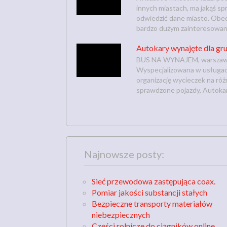
innych miastach, ma jakąś sp
odwiedzić dane miasto. Obecn
bardzo dużym zainteresowanie
Autokary wynajęte dla gr
BUS NA WYNAJEM, warszawska
Wyspecjalizowana w usługac
organizację wycieczek na róż
sprawdzone pojazdy, Autokar
Najnowsze posty:
Sieć przewodowa zastępująca coax.
Pomiar jakości substancji stałych
Bezpieczne transporty materiałów
niebezpiecznych
Części rolnicze do ciągników online