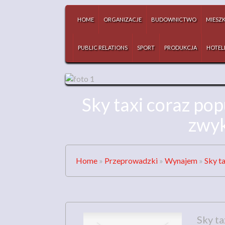
HOME
ORGANIZACJE
BUDOWNICTWO
MIESZ
PUBLIC RELATIONS
SPORT
PRODUKCJA
HOTEL
Sky taxi coraz po
zwyk
Home
»
Przeprowadzki
»
Wynajem
»
Sky t
Sky ta