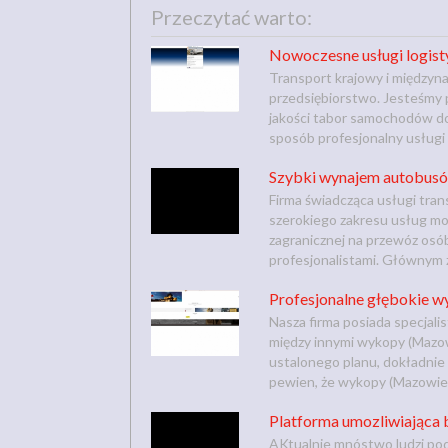
Przeczytać warto:
Nowoczesne usługi logisty
Transport krajowy i międzyn
przedsiębiorstwo. Jesteśmy 
jakości tabor samochodów d
sposób profesjonalny usługi 
Szybki wynajem autobusó
Firma świadcząca usługi tran
szerokiego zakresu usług możl
zagranicznej na przewóz osób
profesjonalistami. Głównym za
Profesjonalne głębokie w
Nasza firma posiada specjal
między innymi wykopy (Mazo
ustalonego planu, dokładnie g
pewien, że wykopy (Mazowieck
Platforma umozliwiająca 
AKtualnie mnóstwo ludzi podr