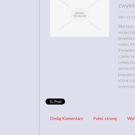
zwykł
2015-11-23
Sky taxi
wszystki
przemies
czasu, k
Ponadto s
czemu wy
celebryt
zwracania
popularn
które czę
wykonywa
Dodaj Komentarz
Poleć stronę
Wpi