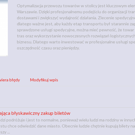
Optymalizacja przewozu towarów w stolicy jest kluczowym e
Warszawie. Dzięki profesjonalnemu podejściu do organizacji tr
dostawami i zwiększyć wydajność działania. Zlecenie spedycyjn
dlatego ważne jest, aby każdy etap transportu był starannie z
sprawdzone usługi spedycyjne, można mieć pewność, że towar d
tras oraz wykorzystanie nowoczesnych rozwiązań logistycznych 
biznesu. Dlatego warto inwestować w profesjonalne usługi spe
oszczędność czasu oraz pieniędzy.
iera błędy
Modyfikuj wpis
ająca błyskawiczny zakup biletów
zi podróżuje i jest to normalne, ponieważ wielu ludzi ma rodziny w inny
rostu chce odwiedzić dane miasto. Obecnie ludzie chętnie kupują bilety n
zy ...