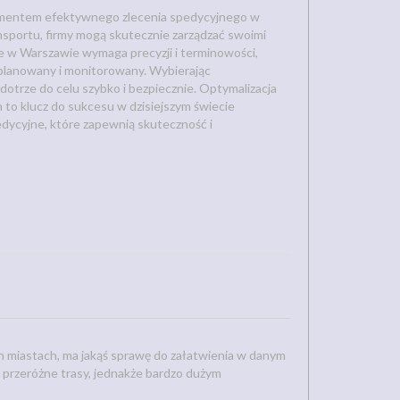
lementem efektywnego zlecenia spedycyjnego w
ansportu, firmy mogą skutecznie zarządzać swoimi
e w Warszawie wymaga precyzji i terminowości,
aplanowany i monitorowany. Wybierając
otrze do celu szybko i bezpiecznie. Optymalizacja
to klucz do sukcesu w dzisiejszym świecie
dycyjne, które zapewnią skuteczność i
ch miastach, ma jakąś sprawę do załatwienia w danym
a przeróżne trasy, jednakże bardzo dużym