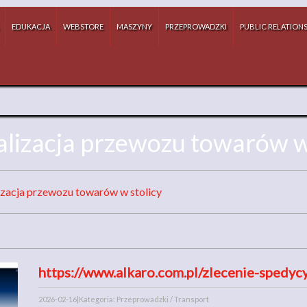
EDUKACJA
WEBSTORE
MASZYNY
PRZEPROWADZKI
PUBLIC RELATION
lizacja przewozu towarów w 
zacja przewozu towarów w stolicy
https://www.alkaro.com.pl/zlecenie-spedycy
2026-02-16
|
Kategoria: Przeprowadzki / Transport