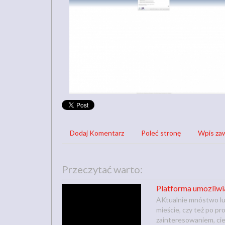
Dodaj Komentarz
Poleć stronę
Wpis zaw
Przeczytać warto:
Platforma umozliwi
AKtualnie mnóstwo lud
mieście, czy też po p
zainteresowaniem, cies