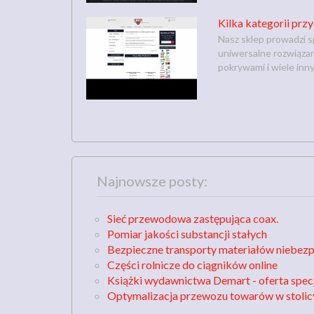
Kilka kategorii pr
Nasz sklep prowadzi 
uniwersalne rozwiązan
pokrywami i wiele inny
Najnowsze posty:
Sieć przewodowa zastępująca coax.
Pomiar jakości substancji stałych
Bezpieczne transporty materiałów niebez
Części rolnicze do ciągników online
Książki wydawnictwa Demart - oferta spec
Optymalizacja przewozu towarów w stolic