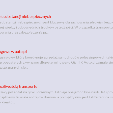
rt substancji niebezpiecznych
substancji niebezpiecznych jest kluczowy dla zachowania zdrowia i bez
nej wiedzy i odpowiednich środków ostrożności. W przypadku transportu
ania oraz zabezpieczenia pr...
gowe w auto.pl
leasingowy, który koordynuje sprzedaż samochodów poleasingowych tak
ep pozostałych z wynajmu długoterminowego GE TIP. Auto.pl zajmuje się
 ze znanych sie...
możliwością transportu
ziwy potentat na rynku drzewnym. Istnieje ona już od kilkunastu lat i pr
ajdziemy tu wiele rodzajów drewna, a pomiędzy nimi jest także tarcica liści
klientó...