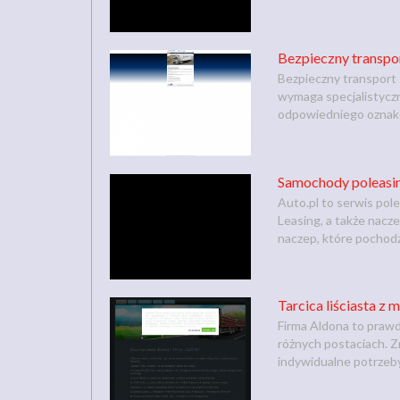
Bezpieczny transpo
Bezpieczny transport 
wymaga specjalistycz
odpowiedniego oznakow
Samochody poleasin
Auto.pl to serwis po
Leasing, a także nacz
naczep, które pochodzą
Tarcica liściasta z 
Firma Aldona to prawd
różnych postaciach. Zn
indywidualne potrzeby 