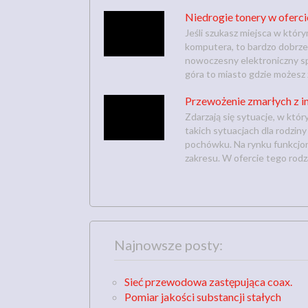
Niedrogie tonery w oferci
Jeśli szukasz miejsca w któ
komputera, to bardzo dobrze
nowoczesny elektroniczny spr
góra to miasto gdzie możesz z
Przewożenie zmarłych z i
Zdarzają się sytuacje, w któr
takich sytuacjach dla rodzin
pochówku. Na rynku funkcjon
zakresu. W ofercie tego rodza
Najnowsze posty:
Sieć przewodowa zastępująca coax.
Pomiar jakości substancji stałych