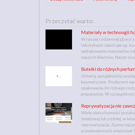
Przeczytać warto:
Materiały w technoogii ful
W naszej codziennej p[racy 
tekstylnych takich jak np. ko
zadrukowaniu materiałów tek
naszych klientów. Nasze studi
Butelki do różnych perfu
Główną specjalnością naszeg
kosmetyczne. Producent wpr
opakowania do różnego rodza
preparatów. W szczególności
Reprywatyzacja nie zawsz
Wiele nieruchomości zostało
światowej lub później, w lat
reprywatyzacja. Zazwyczaj p
przedwojennych właścicieli.