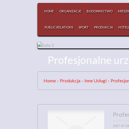
HOME
ORGANIZACJE
BUDOWNICTWO
MIESZ
PUBLIC RELATIONS
SPORT
PRODUKCJA
HOTEL
Profesjonalne ur
Home
»
Produkcja
»
Inne Usługi
»
Profesjo
Profe
2017-07-24