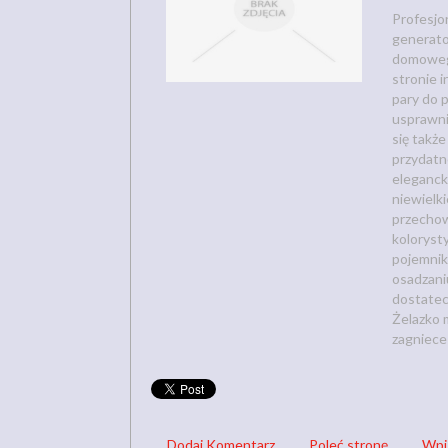
Profesjo
generato
domowego
stronie 
pary do 
usprawni
się także
przydatn
eleganck
niewielk
przechow
koloryst
pojemnik
osadzaniu
dostatec
Żelazko 
zagniece
Dodaj Komentarz
Poleć stronę
Wpi