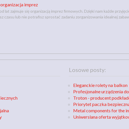
 organizacja imprez
od lat zajmuje się organizacją imprez firmowych. Dzięki nam każde przyję
asz czasu lub nie potrafisz sprostać zadaniu zorganizowania idealnej zab
Losowe posty:
Eleganckie rolety na balkon
Profesjonalne urządzenia do
piecznych
Troton - producent podkł
Priorytet paczka bezpieczna
jalna
Metal components for the i
y
Uniwerslana oferta wyjątk