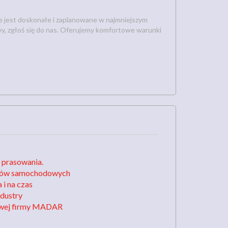
cie jest doskonałe i zaplanowane w najmniejszym
awy, zgłoś się do nas. Oferujemy komfortowe warunki
 prasowania.
adów samochodowych
 i na czas
ndustry
owej firmy MADAR