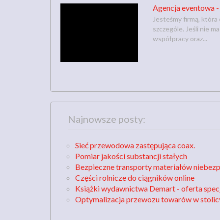
Agencja eventowa -
Jesteśmy firmą, która 
szczególe. Jeśli nie m
współpracy oraz...
Najnowsze posty:
Sieć przewodowa zastępująca coax.
Pomiar jakości substancji stałych
Bezpieczne transporty materiałów niebez
Części rolnicze do ciągników online
Książki wydawnictwa Demart - oferta spec
Optymalizacja przewozu towarów w stolic