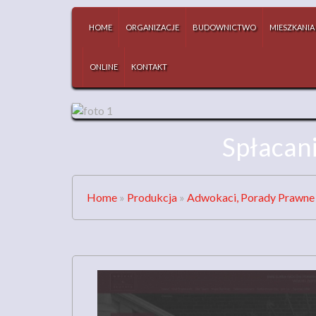
HOME
ORGANIZACJE
BUDOWNICTWO
MIESZKANIA
ONLINE
KONTAKT
Spłacani
Home
»
Produkcja
»
Adwokaci, Porady Prawne