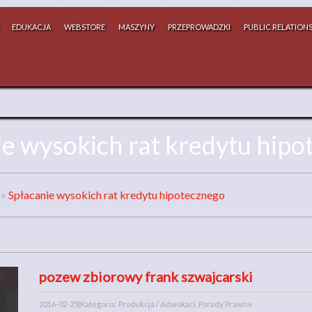
EDUKACJA
WEBSTORE
MASZYNY
PRZEPROWADZKI
PUBLIC RELATION
e wysokich rat kredytu hip
»
Spłacanie wysokich rat kredytu hipotecznego
pozew zbiorowy frank szwajcarski
2016-02-25
|
Kategoria: Produkcja / Adwokaci, Porady Prawne