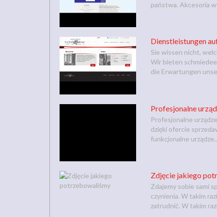
państwa. Akcesoria wy
Dienstleistungen au
Sie wissen nicht, we
Wir bieten schmiedeei
die Erwartungen unser
Profesjonalne urząd
Profesjonalne urządze
dzięki ofercie sprzed
funkcjonalne urządze..
Zdjęcie jakiego po
Zdajemy sobie sami sp
czynienia. W takim ra
zatrudnić. W takim razie