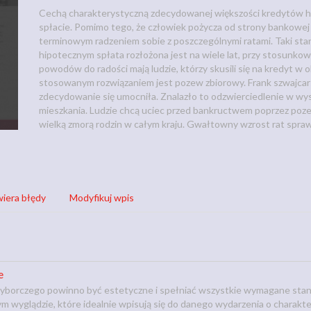
Cechą charakterystyczną zdecydowanej większości kredytów hi
spłacie. Pomimo tego, że człowiek pożycza od strony bankowej
terminowym radzeniem sobie z poszczególnymi ratami. Taki sta
hipotecznym spłata rozłożona jest na wiele lat, przy stosunko
powodów do radości mają ludzie, którzy skusili się na kredyt w
stosowanym rozwiązaniem jest pozew zbiorowy. Frank szwajcarsk
zdecydowanie się umocniła. Znalazło to odzwierciedlenie w wy
mieszkania. Ludzie chcą uciec przed bankructwem poprzez pozew
wielką zmorą rodzin w całym kraju. Gwałtowny wzrost rat sprawi
iera błędy
Modyfikuj wpis
e
yborczego powinno być estetyczne i spełniać wszystkie wymagane stan
 wyglądzie, które idealnie wpisują się do danego wydarzenia o charakte