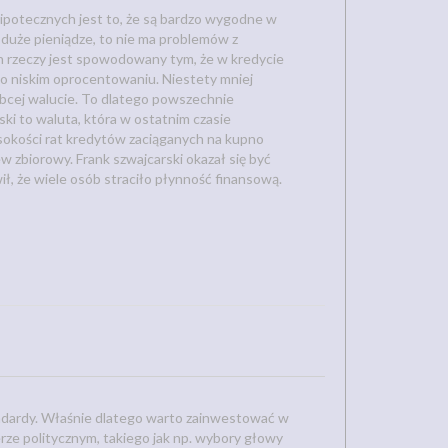
potecznych jest to, że są bardzo wygodne w
 duże pieniądze, to nie ma problemów z
n rzeczy jest spowodowany tym, że w kredycie
wo niskim oprocentowaniu. Niestety mniej
 obcej walucie. To dlatego powszechnie
i to waluta, która w ostatnim czasie
sokości rat kredytów zaciąganych na kupno
 zbiorowy. Frank szwajcarski okazał się być
ł, że wiele osób straciło płynność finansową.
dardy. Właśnie dlatego warto zainwestować w
rze politycznym, takiego jak np. wybory głowy