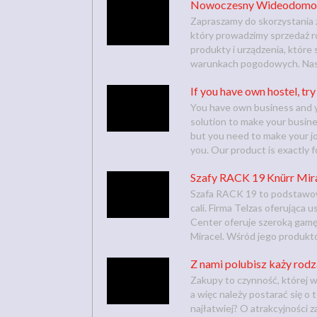
Nowoczesny Wideodomofo
Zapraszamy do skorzystania 
który prowadzimy sprzedaż r
produkty i urządzenia, któr
warunkach pogodowych. Nasza
If you have own hostel, try
You have own business and y
solution to make your busine
but you need to make your jo
you. Our product is exactly fo
Szafy RACK 19 Knürr Mirac
Szafa RACK 19 to podstawow
cali. Firma Telzas oferując
Center oferuje szeroką gam
Miracel. Wśród jego produkt
Z nami polubisz każy rod
Zakupy to czynność, której w
a więc należy postarać się o
najłatwiej? O atrakcyjności