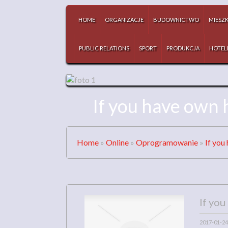
HOME
ORGANIZACJE
BUDOWNICTWO
MIESZ
PUBLIC RELATIONS
SPORT
PRODUKCJA
HOTEL
If you have own h
Home
»
Online
»
Oprogramowanie
»
If you
If you
2017-01-24