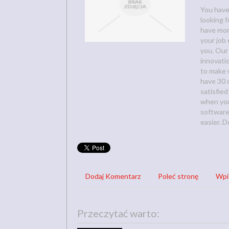
You have
looking 
have mor
your job 
you. Our 
innovatio
to make w
have 30 d
satisfie
when you
software
easier. D
Dodaj Komentarz
Poleć stronę
Wpi
Przeczytać warto: