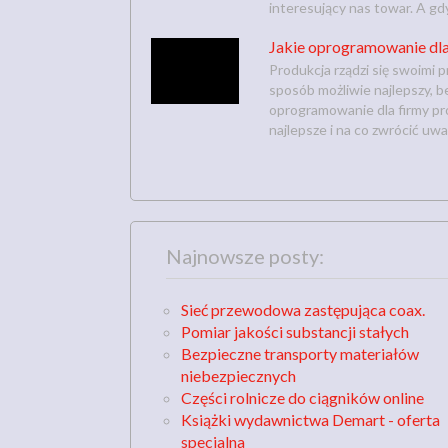
interesujący nas towar. A gdy
Jakie oprogramowanie dla
Produkcja rządzi się swoimi p
sposób możliwie najlepszy, 
oprogramowanie dla firmy prod
najlepsze i na co zwrócić uw
Najnowsze posty:
Sieć przewodowa zastępująca coax.
Pomiar jakości substancji stałych
Bezpieczne transporty materiałów
niebezpiecznych
Części rolnicze do ciągników online
Książki wydawnictwa Demart - oferta
specjalna