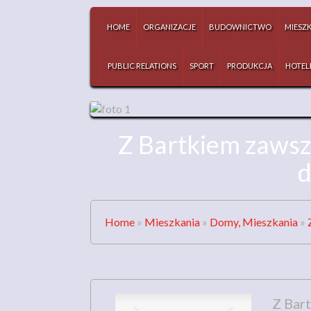
HOME
ORGANIZACJE
BUDOWNICTWO
MIESZ
PUBLIC RELATIONS
SPORT
PRODUKCJA
HOTEL
Z Bartkiem zawsz
Home
»
Mieszkania
»
Domy, Mieszkania
»
Z Bar