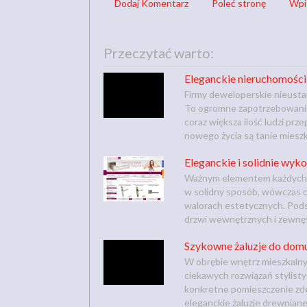
Dodaj Komentarz
Poleć stronę
Wpi
Przeczytać warto:
Eleganckie nieruchomości
Firmy deweloperskie nieusta
To ogromne zapotrzebowanie 
coraz większa ilość ludzi p
nowego życia są tanie mieszk
Eleganckie i solidnie wyk
Ważnym elementem każdych dr
w solidny sposób, wówczas 
walorach estetycznych. Pod
drzwi wewnętrznych i zewnęt
Szykowne żaluzje do dom
W obrębie wnętrz mieszkalny
ciekawych rozwiązań stylisty
konkretne pomieszczenie zd
eleganckie żaluzje drewnian