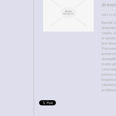
drewn
2015-11-20
Bartek t
drewnian
ciepło, d
w swoim 
jest dre
Pracowni
prezentow
skomplik
tradycyj
coraz wię
pomocy p
bezpiecz
szkieleto
problema