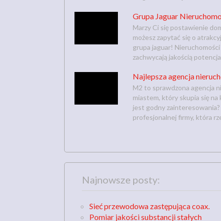
Grupa Jaguar Nieruchomo
Marzy Ci się postawienie dom
możesz zapytać się o atrakc
grupa jaguar! Nieruchomości 
zachwycają jakością potencjal
Najlepsza agencja nieruc
M2 to sprawdzona agencja ni
miastem, który skupia się na
jest godny zainteresowania?
profesjonalnej firmy, która r
Najnowsze posty:
Sieć przewodowa zastępująca coax.
Pomiar jakości substancji stałych