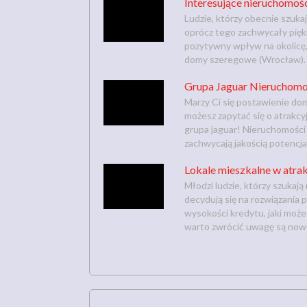
Interesujące nieruchomoś
Ludzie, którzy obecnie szuka
oprócz tego zachwycały pięk
pozytywny wpływ na okolicę, 
domy szeregowe (Wrocław). K
Grupa Jaguar Nieruchomo
Marzy Ci się postawienie dom
możesz zapytać się o atrakc
grupa jaguar! Nieruchomości 
zachwycają jakością potencjal
Lokale mieszkalne w atra
Młodzi ludzie, którzy szukaj
decydują się na rozwiązania
wysokości kredytu, jaki może
warto zwrócić uwagę są nowe 