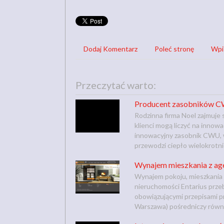
Dodaj Komentarz
Poleć stronę
Wpi
Przeczytać warto:
Producent zasobników 
Rodzinna firma Noel zajmuje 
klienci mogą liczyć na innow
innowacyjny zasobnik CWU, 
przewodzi ciepło wielokrotni
Wynajem mieszkania z ag
Wynajem pokoju, mieszkania
nieruchomości Entarius prze
obowiązującymi przepisami p
Warszawa) pośredniczy równie