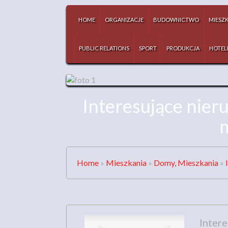
HOME
ORGANIZACJE
BUDOWNICTWO
MIESZ
PUBLIC RELATIONS
SPORT
PRODUKCJA
HOTEL
Interesujące nier
m
Home
»
Mieszkania
»
Domy, Mieszkania
»
Inter