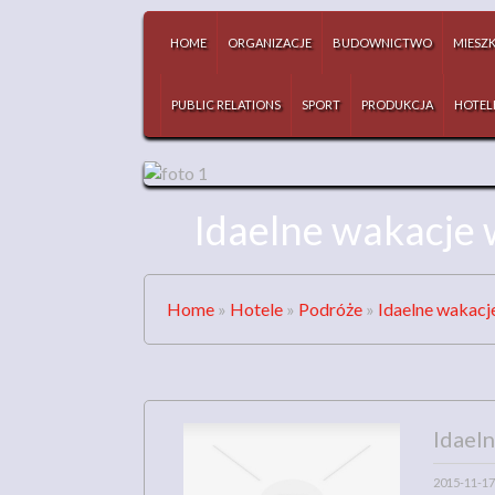
HOME
ORGANIZACJE
BUDOWNICTWO
MIESZ
PUBLIC RELATIONS
SPORT
PRODUKCJA
HOTEL
Idaelne wakacje 
Home
»
Hotele
»
Podróże
»
Idaelne wakacj
Idael
2015-11-17