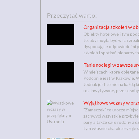
Przeczytać warto:
Organizacja szkoleń w ob
Obiekty hotelowe i tym pod
to, aby mogła być w ich zreal
dysponujące odpowiednimi po
szkoleń i spotkań plenarnych,
Tanie noclegi w zawsze 
W miejscach, które oblegane 
Podobnie jest w Krakowie. W
Jednak jest to nie na każdą 
rozchwytywane, przez osoby, 
Wyjątkowe wczasy w prz
"Zameczek" to urocze miejsc
zachwyci wszystkie przybyłe 
pary, a także całe rodziny z 
tym właśnie charakteryzuje s