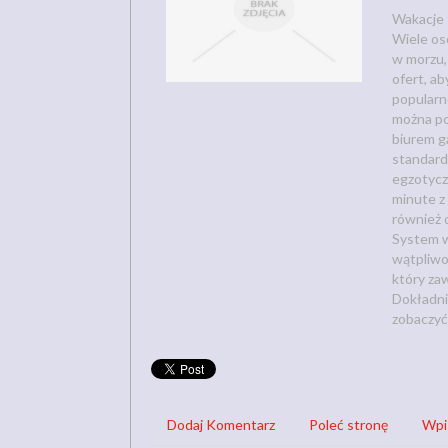
Wakacje 
Wiele osó
w morzu,
ofert, ab
popularn
można poj
biurem g
standard
egzotyczn
minute z 
również 
System w
wątpliwo
który za
Dokładni
zobaczyć
Dodaj Komentarz
Poleć stronę
Wpi