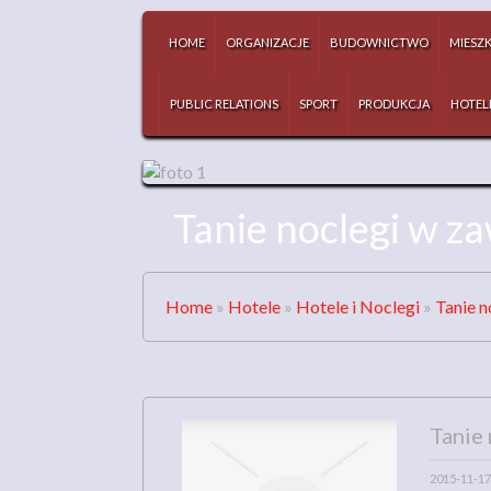
HOME
ORGANIZACJE
BUDOWNICTWO
MIESZ
PUBLIC RELATIONS
SPORT
PRODUKCJA
HOTEL
Tanie noclegi w z
Home
»
Hotele
»
Hotele i Noclegi
»
Tanie 
Tanie
2015-11-17