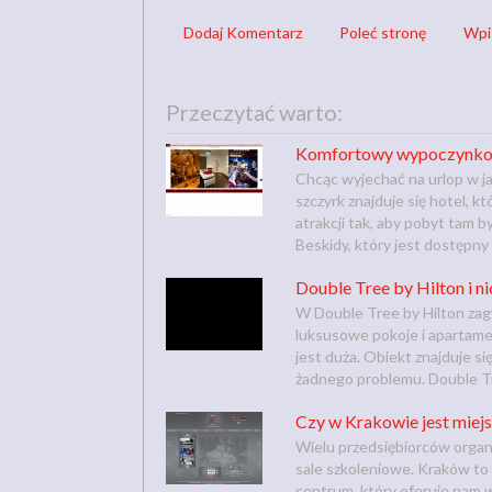
Dodaj Komentarz
Poleć stronę
Wpi
Przeczytać warto:
Komfortowy wypoczynkow
Chcąc wyjechać na urlop w j
szczyrk znajduje się hotel, 
atrakcji tak, aby pobyt tam 
Beskidy, który jest dostępny 
Double Tree by Hilton i ni
W Double Tree by Hilton zag
luksusowe pokoje i apartame
jest duża. Obiekt znajduje s
żadnego problemu. Double Tre
Czy w Krakowie jest miejs
Wielu przedsiębiorców orga
sale szkoleniowe. Kraków to 
centrum, który oferuje nam 