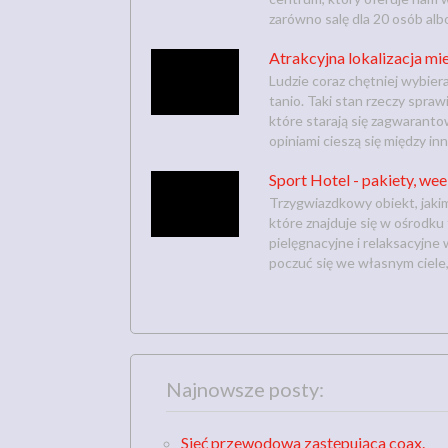
zarówno salę dla 20 osób albo
Atrakcyjna lokalizacja m
Ludzie coraz chętniej wybiera
tanio. Taki stan rzeczy spraw
które starają się zagwarant
opiniami cieszą się między inn
Sport Hotel - pakiety, we
Trzygwiazdkowy obiekt, jaki
które znajduje się w ośrodku
pielęgnacyjne i relaksacyjne
poczuć się we własnym ciele,
Najnowsze posty:
Sieć przewodowa zastępująca coax.