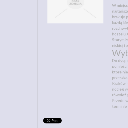
W miejsc
najtańsz
brakuje p
każdą ki
rozchwyt
hostelu A
Starym 
niskiej i
Wyb
Do dyspoz
pomieści
które nie
przeszkad
Kraków, 
nocleg w
również 
Przede w
terminie