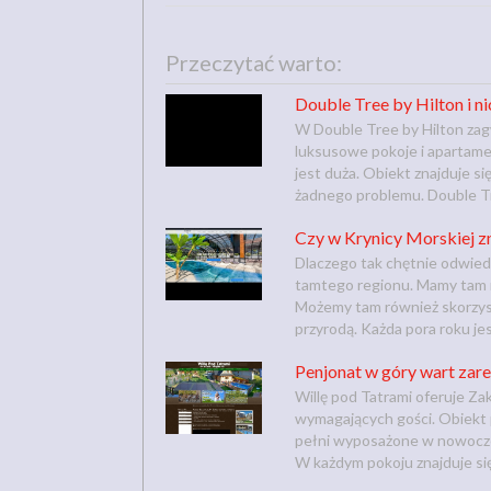
Przeczytać warto:
Double Tree by Hilton i ni
W Double Tree by Hilton zag
luksusowe pokoje i apartame
jest duża. Obiekt znajduje s
żadnego problemu. Double Tre
Czy w Krynicy Morskiej z
Dlaczego tak chętnie odwied
tamtego regionu. Mamy tam n
Możemy tam również skorzysta
przyrodą. Każda pora roku je
Penjonat w góry wart za
Willę pod Tatrami oferuje Z
wymagających gości. Obiekt 
pełni wyposażone w nowocze
W każdym pokoju znajduje się 