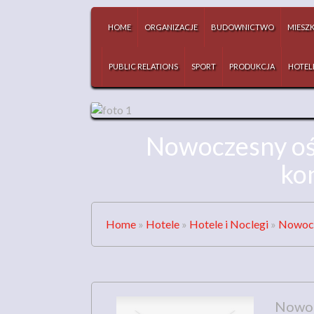
HOME
ORGANIZACJE
BUDOWNICTWO
MIESZ
PUBLIC RELATIONS
SPORT
PRODUKCJA
HOTEL
Nowoczesny ośr
ko
Home
»
Hotele
»
Hotele i Noclegi
»
Nowocz
Nowoc