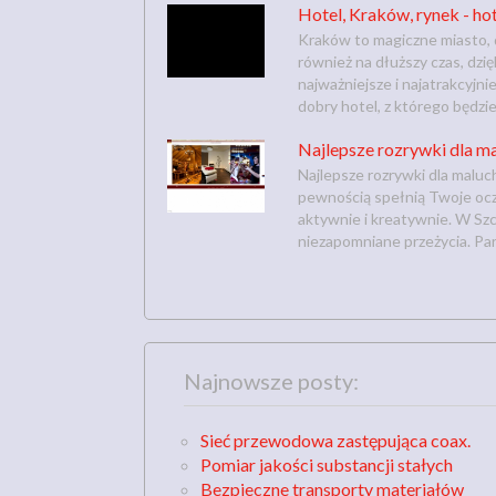
Hotel, Kraków, rynek - ho
Kraków to magiczne miasto, 
również na dłuższy czas, dzi
najważniejsze i najatrakcyjn
dobry hotel, z którego będziem
Najlepsze rozrywki dla m
Najlepsze rozrywki dla maluc
pewnością spełnią Twoje ocze
aktywnie i kreatywnie. W Szc
niezapomniane przeżycia. Park
Najnowsze posty:
Sieć przewodowa zastępująca coax.
Pomiar jakości substancji stałych
Bezpieczne transporty materiałów