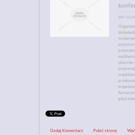
konfe
2017-12-14
Organiza
doświadcz
wydarzen
przystos
internet
możliwośc
obecnie 
proponuj
organiza
przekonas
organizac
fantasty
gdyż mam
Dodaj Komentarz
Poleć stronę
Wpi