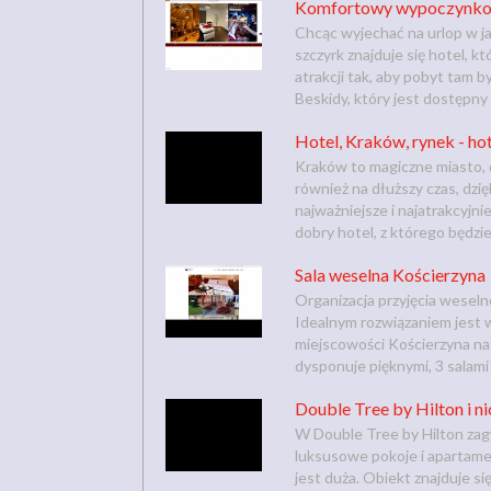
Komfortowy wypoczynkow
Chcąc wyjechać na urlop w j
szczyrk znajduje się hotel, 
atrakcji tak, aby pobyt tam 
Beskidy, który jest dostępny 
Hotel, Kraków, rynek - ho
Kraków to magiczne miasto, 
również na dłuższy czas, dzi
najważniejsze i najatrakcyjn
dobry hotel, z którego będziem
Sala weselna Kościerzyna
Organizacja przyjęcia wesel
Idealnym rozwiązaniem jest w
miejscowości Kościerzyna na
dysponuje pięknymi, 3 salami
Double Tree by Hilton i ni
W Double Tree by Hilton zag
luksusowe pokoje i apartame
jest duża. Obiekt znajduje s