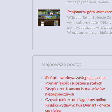
żadnego problemu. Double Tre
Penjonat w góry wart za
Willę pod Tatrami oferuje Z
wymagających gości. Obiekt 
pełni wyposażone w nowocze
W każdym pokoju znajduje się 
Najnowsze posty:
Sieć przewodowa zastępująca coax.
Pomiar jakości substancji stałych
Bezpieczne transporty materiałów
niebezpiecznych
Części rolnicze do ciągników online
Książki wydawnictwa Demart - oferta
specjalna