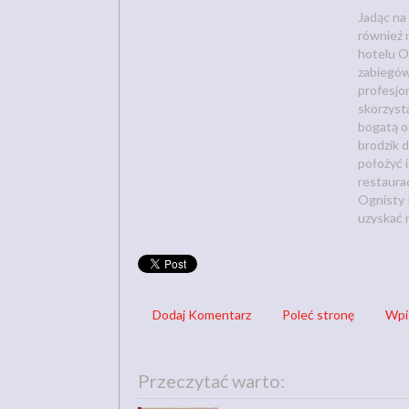
Jadąc na 
również 
hotelu O
zabiegów.
profesjo
skorzyst
bogatą o
brodzik d
położyć 
restaurac
Ognisty 
uzyskać 
Dodaj Komentarz
Poleć stronę
Wpi
Przeczytać warto: