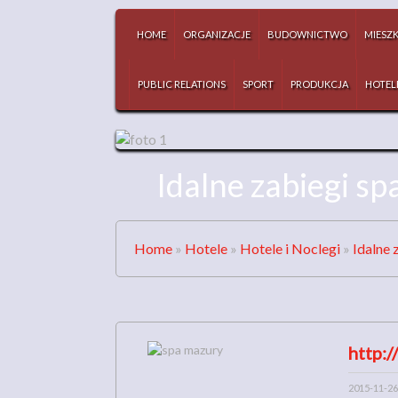
HOME
ORGANIZACJE
BUDOWNICTWO
MIESZ
PUBLIC RELATIONS
SPORT
PRODUKCJA
HOTEL
Idalne zabiegi sp
Home
»
Hotele
»
Hotele i Noclegi
»
Idalne 
http:/
2015-11-26