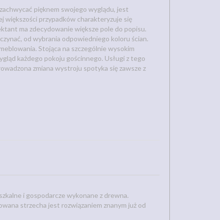
 zachwycać pięknem swojego wyglądu, jest
j większości przypadków charakteryzuje się
ektant ma zdecydowanie większe pole do popisu.
czynać, od wybrania odpowiedniego koloru ścian.
eblowania. Stojąca na szczególnie wysokim
wygląd każdego pokoju gościnnego. Usługi z tego
prowadzona zmiana wystroju spotyka się zawsze z
szkalne i gospodarcze wykonane z drewna.
owana strzecha jest rozwiązaniem znanym już od