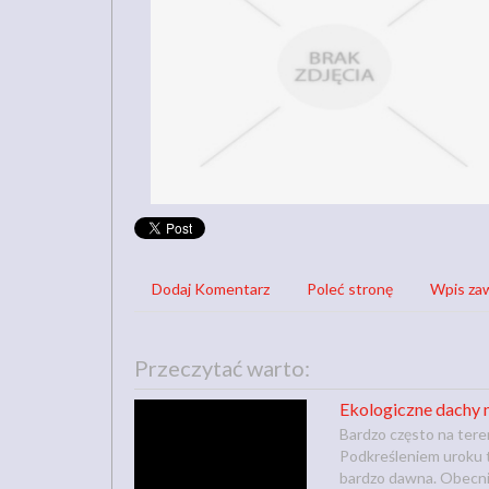
Dodaj Komentarz
Poleć stronę
Wpis zaw
Przeczytać warto:
Ekologiczne dachy 
Bardzo często na ter
Podkreśleniem uroku 
bardzo dawna. Obecnie