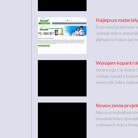
Najlepsze materiał
Dom musi przetrwać wi
Jednak dobre materiał
planujesz rozpocząć bu
Wynajem koparki do
Interesuje Cię dobra 
rodzaju sprzętu budow
wywrotki, hdsy, ładowa
Nowoczesne projekt
Nasze przedsiębiorstw
wysokiej klasy specja
stalowych oraz z inneg