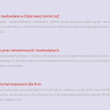
y budowlane w Dąbrowej Górniczej!
ele - zmiany klimatu, nawałnice, obfite opady deszczu, wiatr i grad - w
y budowlane, z których dom zostanie wykonany, gwarantują jego trwałość 
d...
 prac remontowych i budowlanych.
i sprawdzona firma, w której oferowany jest wynajem koparki oraz inny
lanego to bardzo dobrym rozwiązaniem jest firma Kop Bud, w której nie t
rki czy nawet...
y hal stalowych dla firm
o wykonuje wysokiej jakości kosntrukcje stalowe na zlecenie naszych kl
listów, doświadczonych w branży arictektonicznej bądź budowlanej. W ofe
o rodzaju mat...