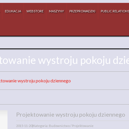
EDUKACJA
WEBSTORE
MASZYNY
PRZEPROWADZKI
PUBLIC RELATION
towanie wystroju pokoju dz
ktowanie wystroju pokoju dziennego
Projektowanie wystroju pokoju dziennego
2015-11-20
|
Kategoria: Budownictwo / Projektowanie