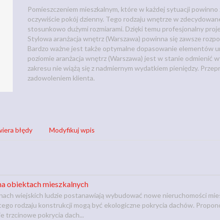
Pomieszczeniem mieszkalnym, które w każdej sytuacji powinno
oczywiście pokój dzienny. Tego rodzaju wnętrze w zdecydowane
stosunkowo dużymi rozmiarami. Dzięki temu profesjonalny proj
Stylowa aranżacja wnętrz (Warszawa) powinna się zawsze rozpo
Bardzo ważne jest także optymalne dopasowanie elementów um
poziomie aranżacja wnętrz (Warszawa) jest w stanie odmienić 
zakresu nie wiążą się z nadmiernym wydatkiem pieniędzy. Prze
zadowoleniem klienta.
iera błędy
Modyfikuj wpis
na obiektach mieszkalnych
enach wiejskich ludzie postanawiają wybudować nowe nieruchomości mie
tego rodzaju konstrukcji mogą być ekologiczne pokrycia dachów. Propon
 trzcinowe pokrycia dach...