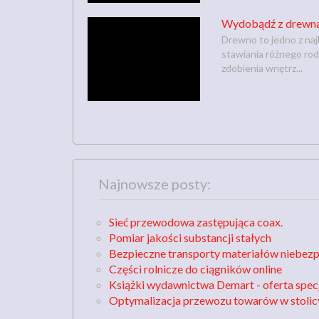
Wydobądź z drewna t
Drewno to jedno z najb
stawiania różnego rod
zdobienia wnętrz...
Najnowsze posty:
Sieć przewodowa zastępująca coax.
Pomiar jakości substancji stałych
Bezpieczne transporty materiałów niebez
Części rolnicze do ciągników online
Książki wydawnictwa Demart - oferta spec
Optymalizacja przewozu towarów w stolic