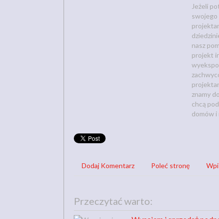
Jeżeli p
swojego 
projekta
dziedzin
nasz pom
projekt i
wyekspon
zachwyco
projekta
znamy dos
chcą pod
domów i 
Dodaj Komentarz
Poleć stronę
Wpi
Przeczytać warto: