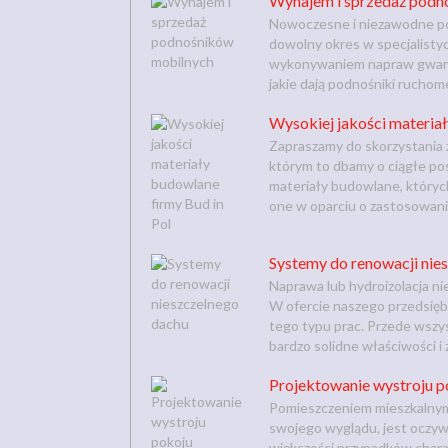
Wynajem i sprzedaż podn
Nowoczesne i niezawodne po
dowolny okres w specjalistyc
wykonywaniem napraw gwaran
jakie dają podnośniki ruchom
Wysokiej jakości materiał
Zapraszamy do skorzystania 
którym to dbamy o ciągłe p
materiały budowlane, który
one w oparciu o zastosowanie
Systemy do renowacji nie
Naprawa lub hydroizolacja n
W ofercie naszego przedsięb
tego typu prac. Przede wszy
bardzo solidne właściwości i z
Projektowanie wystroju p
Pomieszczeniem mieszkalnym
swojego wyglądu, jest oczyw
większości przypadków chara