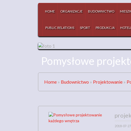
HOME
ORGANIZACJE
BUDOWNICTWO
MIESZ
PUBLIC RELATIONS
SPORT
PRODUKCJA
HOTEL
Pomysłowe projekt
Home
»
Budownictwo
»
Projektowanie
»
P
proje
2018-07-27