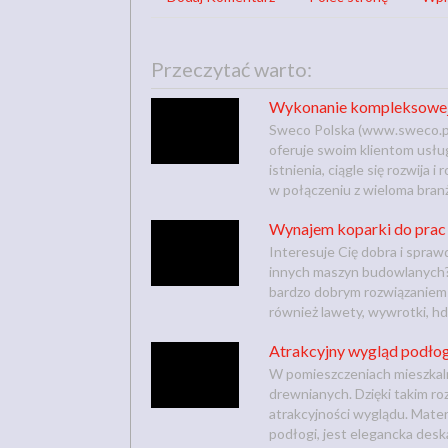
Przeczytać warto:
Wykonanie kompleksowej 
Sweco Polska (www.sweco.pl) 
oferuje swoim klientom usługi
istnienia, ciągle się rozwija 
w połączeniu z wieloma branża
Wynajem koparki do prac
Interesuje Cię dobra i spraw
innych maszyn budowlanych?
bardzo dobrym rozwiązaniem j
również lawety, wywrotki, hd
Atrakcyjny wygląd podłog
W pomieszczeniach mieszkaln
drewnianych. Dzięki takim r
atrakcyjności wyglądu. Mate
podłogi, jest elegancka deska