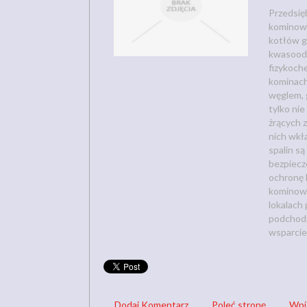
Przedsię
kominowy
kotłów g
kwasoodp
fizykoch
kominach
węglem, 
tylko nie
żrących 
nich wkł
spalin s
bezpiecz
ochronę
kominowy
lokalach
podchodz
wsparcie
Dodaj Komentarz
Poleć stronę
Wpi