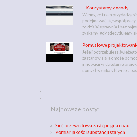
Korzystamy z windy
Wiemy, że i nam przydadzą si
podejmować się współpracy z 
to dzisiaj sprawnie i bez naj
zyskamy, gdy zdecydujemy się
Pomysłowe projektowani
Jeżeli potrzebujesz świeżeg
zastanów się jak może pomóc
innowacji w dziedzinie proje
pomysł wynika głównie z pasj
Najnowsze posty:
Sieć przewodowa zastępująca coax.
Pomiar jakości substancji stałych