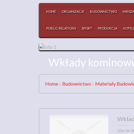
HOME
ORGANIZACJE
BUDOWNICTWO
MIESZ
PUBLIC RELATIONS
SPORT
PRODUKCJA
HOTEL
Wkłady kominowe
Home
»
Budownictwo
»
Materiały Budowl
Wkład
2016-04-28